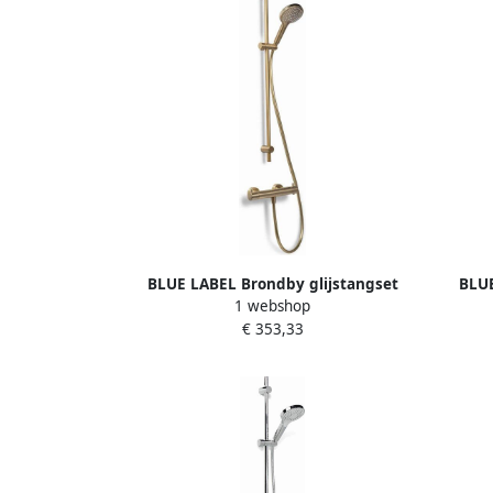
BLUE LABEL Brondby glijstangset
BLUE
1 webshop
90cm met douchethermostaat 150mm
90cm 
€ 353,33
slang 150cm geborsteld goud FK-
slang 
8072ASET-BB