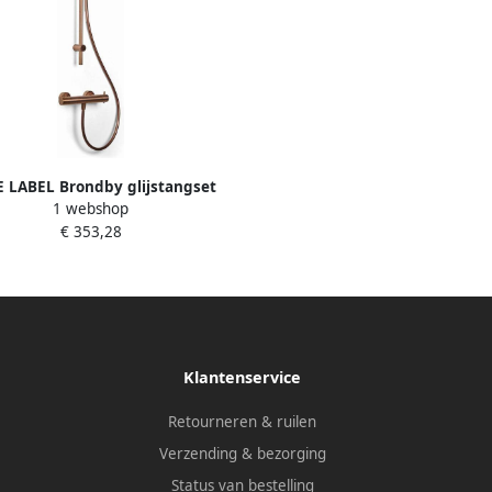
 LABEL Brondby glijstangset
1 webshop
met douchethermostaat 150mm
€ 353,28
g 150cm geborsteld brons FK-
8072A-S-BR
Klantenservice
Retourneren & ruilen
Verzending & bezorging
Status van bestelling