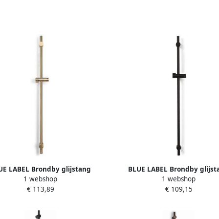
UE LABEL Brondby glijstang
BLUE LABEL Brondby glijst
1 webshop
1 webshop
ing 90cm geborsteld goud FK-
messing 90cm mat zwart FK-T0
€ 113,89
€ 109,15
T0701-BB