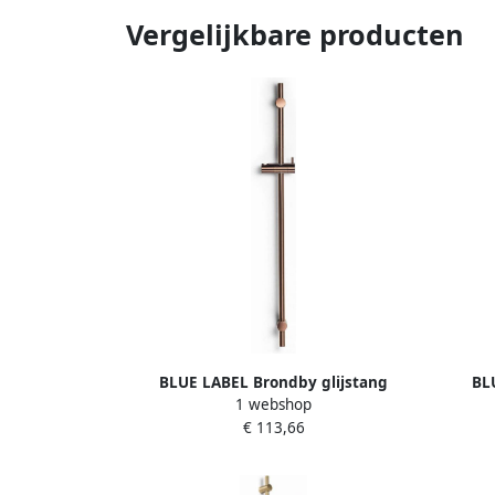
Vergelijkbare producten
BLUE LABEL Brondby glijstang
BL
1 webshop
messing 90cm geborsteld brons FK-
mess
€ 113,66
T0701-BR