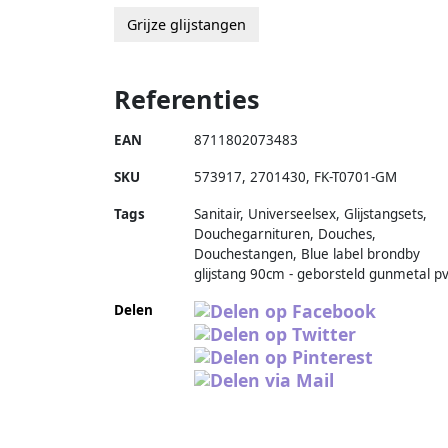
Grijze glijstangen
Referenties
EAN
8711802073483
SKU
573917
,
2701430
,
FK-T0701-GM
Tags
Sanitair, Universeelsex, Glijstangsets,
Douchegarnituren, Douches,
Douchestangen, Blue label brondby
glijstang 90cm - geborsteld gunmetal p
Delen