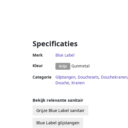
Specificaties
Merk
Blue Label
Kleur
Gunmetal
Grijs
Categorie
Glijstangen
,
Douchesets
,
Douchekranen
Douche
,
Kranen
Bekijk relevante sanitair
Grijze Blue Label sanitair
Blue Label glijstangen