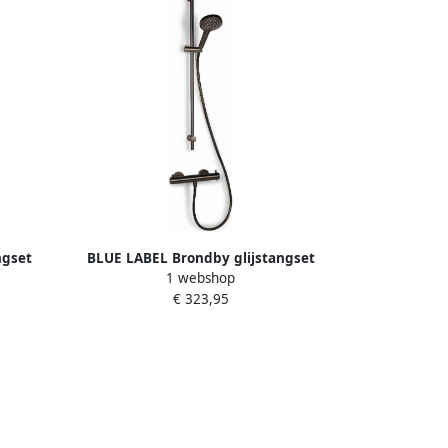
ngset
BLUE LABEL Brondby glijstangset
1 webshop
 150mm
90cm met douchethermostaat 150mm
€ 323,95
2A SET-
slang 150cm geborsteld nikkel FK-
8072A-S-BN