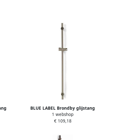
ang
BLUE LABEL Brondby glijstang
1 webshop
701-BL
messing 90cm geborsteld nikkel
€ 109,18
FKT0701BN