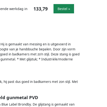
133,79
lgende werkdag in
Bestel »
Hij is gemaakt van messing en is uitgevoerd in
e hoogte van je handdouche bepalen. Door zijn vorm
s goed in badkamers met zo’n stijl. Deze stang is goed
gunmetal. * Met glijstuk; * Industriële/moderne
k, hij past dus goed in badkamers met zon stijl. Met
teld gunmetal PVD
n Blue Label Brondby. De glijstang is gemaakt van