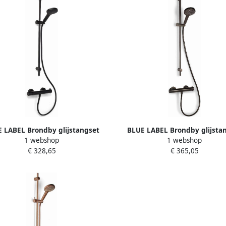
 LABEL Brondby glijstangset
BLUE LABEL Brondby glijsta
1 webshop
1 webshop
met douchethermostaat 150mm
90cm met douchethermostaat
€ 328,65
€ 365,05
150cm mat zwart FK-8072ASET-BL
slang 150cm gun metal FK-807
GM