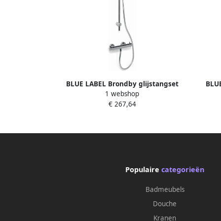
BLUE LABEL Brondby glijstangset
BLUE
1 webshop
90cm met douchethermostaat 150mm
90cm 
€ 267,64
slang 150cm chroom FK-8072ASET-CH
slan
Populaire
categorieën
Badmeubels
Douche
Kranen