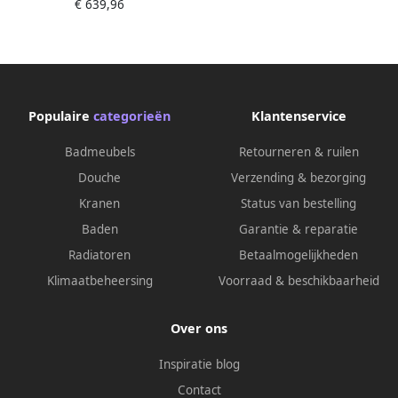
€ 639,96
doucheslang en handdouche
incl. inbouwdeel geborsteld
brons FK-003H-BR01
Populaire
categorieën
Klantenservice
Badmeubels
Retourneren & ruilen
Douche
Verzending & bezorging
Kranen
Status van bestelling
Baden
Garantie & reparatie
Radiatoren
Betaalmogelijkheden
Klimaatbeheersing
Voorraad & beschikbaarheid
Over ons
Inspiratie blog
Contact