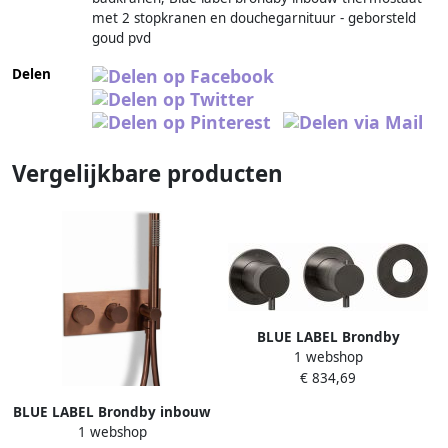
met 2 stopkranen en douchegarnituur - geborsteld
goud pvd
Delen
Vergelijkbare producten
BLUE LABEL Brondby
1 webshop
inbouwthermostaat met 3-
€ 834,69
weg omstelling inbouw +
afbouwdeel ronde rozetten 1
BLUE LABEL Brondby inbouw
2" aansluiting gun metal FK-
1 webshop
douchethermostaat met
CA22-H-GM