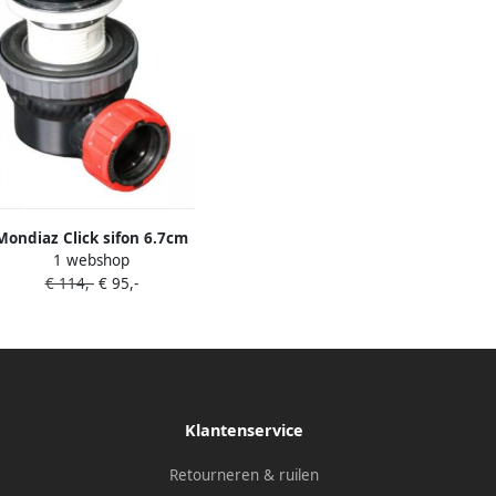
Mondiaz Click sifon 6.7cm
1 webshop
ebesparend rond Solid surface
€ 114,-
€ 95,-
Black messing M80175
Klantenservice
Retourneren & ruilen