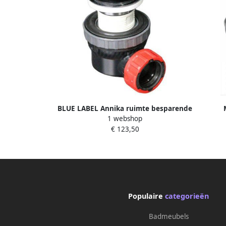
BLUE LABEL Annika ruimte besparende
1 webshop
click sifon 6 7cm hoog model solid
ruimt
€ 123,50
surface rond urban zwart
Populaire
categorieën
Badmeubels