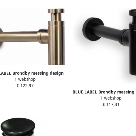
LABEL Brondby messing design
1 webshop
fon 1 4" inclusief muurbuis
€ 122,97
geborsteld goud
BLUE LABEL Brondby messing 
1 webshop
sifon 1 4" inclusief muurbui
€ 117,31
zwart