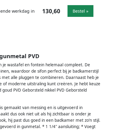
130,60
lgende werkdag in
Bestel »
d gunmetal PVD
n je wastafel en fontein helemaal compleet. De
einen, waardoor de sifon perfect bij je badkamerstijl
s met alle pluggen te combineren. Daarnaast heb je
e of moderne uitstraling kunt creëren. Je hebt keuze
d goud PVD Geborsteld nikkel PVD Geborsteld
 is gemaakt van messing en is uitgevoerd in
kt dus ook niet uit als hij zichtbaar is onder je
ook, hij past dus goed in een badkamer met zo’n stijl.
evoerd in gunmetal. * 1 1/4" aansluiting; * Voegt