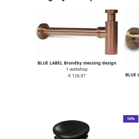
BLUE LABEL Brondby messing design
1 webshop
sifon 1 4" inclusief muurbuis
BLUE 
€ 126,97
geborsteld brons
si
16%