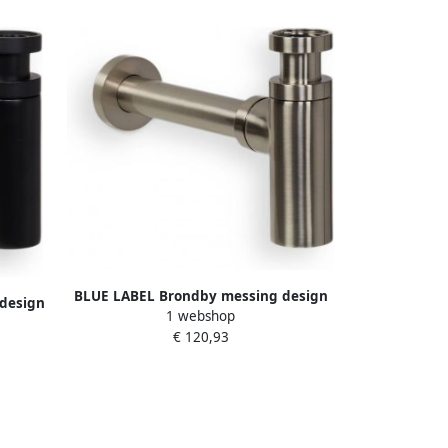
BLUE LABEL Brondby messing design
design
1 webshop
sifon 1 4" inclusief muurbuis
s mat
€ 120,93
geborsteld nikkel FK-958L-BN