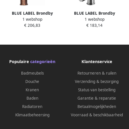
BLUE LABEL Brondby
BLUE LABEL Brondby
1 webshop
1 webshop
wastafelkraan C-uitloop cold
wastafelkraan C-uitloop cold
€ 206,83
€ 183,14
start geborsteld brons
start chroom FK-0329-CH
Populaire
categorieën
Klantenservice
Badmeubels
Retourneren & ruilen
Douche
Verzending & bezorging
Kranen
Status van bestelling
Baden
Garantie & reparatie
Radiatoren
Betaalmogelijkheden
Klimaatbeheersing
Voorraad & beschikbaarheid