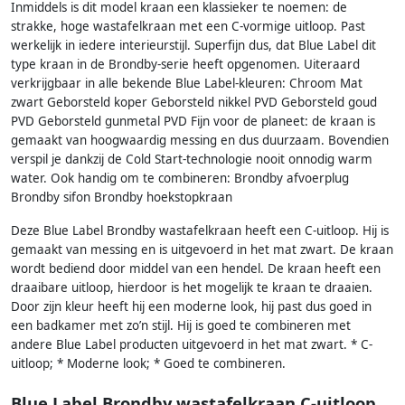
Inmiddels is dit model kraan een klassieker te noemen: de
strakke, hoge wastafelkraan met een C-vormige uitloop. Past
werkelijk in iedere interieurstijl. Superfijn dus, dat Blue Label dit
type kraan in de Brondby-serie heeft opgenomen. Uiteraard
verkrijgbaar in alle bekende Blue Label-kleuren: Chroom Mat
zwart Geborsteld koper Geborsteld nikkel PVD Geborsteld goud
PVD Geborsteld gunmetal PVD Fijn voor de planeet: de kraan is
gemaakt van hoogwaardig messing en dus duurzaam. Bovendien
verspil je dankzij de Cold Start-technologie nooit onnodig warm
water. Ook handig om te combineren: Brondby afvoerplug
Brondby sifon Brondby hoekstopkraan
Deze Blue Label Brondby wastafelkraan heeft een C-uitloop. Hij is
gemaakt van messing en is uitgevoerd in het mat zwart. De kraan
wordt bediend door middel van een hendel. De kraan heeft een
draaibare uitloop, hierdoor is het mogelijk te kraan te draaien.
Door zijn kleur heeft hij een moderne look, hij past dus goed in
een badkamer met zo’n stijl. Hij is goed te combineren met
andere Blue Label producten uitgevoerd in het mat zwart. * C-
uitloop; * Moderne look; * Goed te combineren.
Blue Label Brondby wastafelkraan C-uitloop