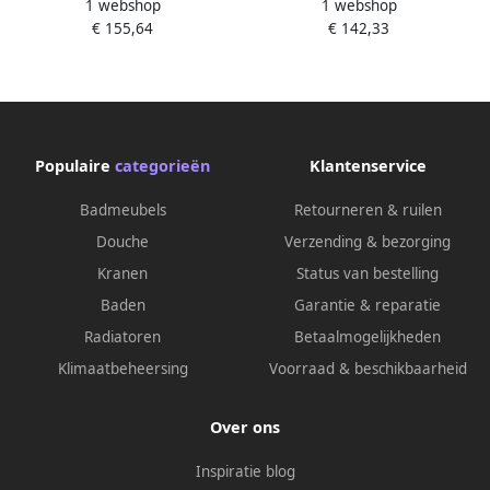
1 webshop
1 webshop
wastafelkraan cold start
wastafelkraan cold start
€ 155,64
€ 142,33
geborsteld brons FK-0321-BR
geborsteld nikkel FK-0321-BN
Populaire
categorieën
Klantenservice
Badmeubels
Retourneren & ruilen
Douche
Verzending & bezorging
Kranen
Status van bestelling
Baden
Garantie & reparatie
Radiatoren
Betaalmogelijkheden
Klimaatbeheersing
Voorraad & beschikbaarheid
Over ons
Inspiratie blog