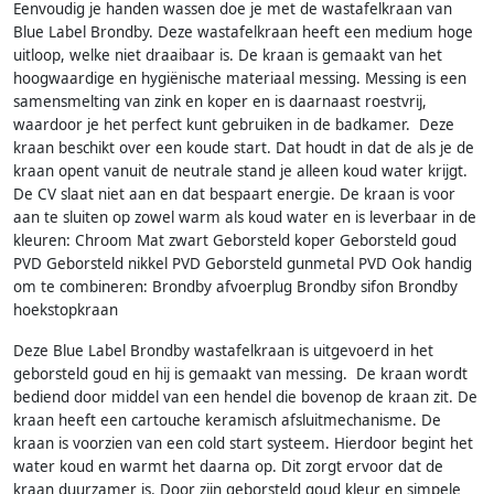
Eenvoudig je handen wassen doe je met de wastafelkraan van
Blue Label Brondby. Deze wastafelkraan heeft een medium hoge
uitloop, welke niet draaibaar is. De kraan is gemaakt van het
hoogwaardige en hygiënische materiaal messing. Messing is een
samensmelting van zink en koper en is daarnaast roestvrij,
waardoor je het perfect kunt gebruiken in de badkamer. Deze
kraan beschikt over een koude start. Dat houdt in dat de als je de
kraan opent vanuit de neutrale stand je alleen koud water krijgt.
De CV slaat niet aan en dat bespaart energie. De kraan is voor
aan te sluiten op zowel warm als koud water en is leverbaar in de
kleuren: Chroom Mat zwart Geborsteld koper Geborsteld goud
PVD Geborsteld nikkel PVD Geborsteld gunmetal PVD Ook handig
om te combineren: Brondby afvoerplug Brondby sifon Brondby
hoekstopkraan
Deze Blue Label Brondby wastafelkraan is uitgevoerd in het
geborsteld goud en hij is gemaakt van messing. De kraan wordt
bediend door middel van een hendel die bovenop de kraan zit. De
kraan heeft een cartouche keramisch afsluitmechanisme. De
kraan is voorzien van een cold start systeem. Hierdoor begint het
water koud en warmt het daarna op. Dit zorgt ervoor dat de
kraan duurzamer is. Door zijn geborsteld goud kleur en simpele