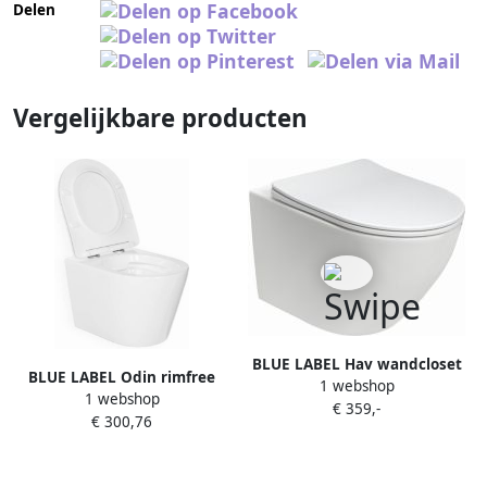
Delen
Vergelijkbare producten
BLUE LABEL Hav wandcloset
BLUE LABEL Odin rimfree
1 webshop
49cm Spinflush
1 webshop
wandcloset 49cm met
€ 359,-
spoelrandloos met
€ 300,76
closetzitting softclose quick
closetzitting SC QR mat wit
release wit FK040WG
760331