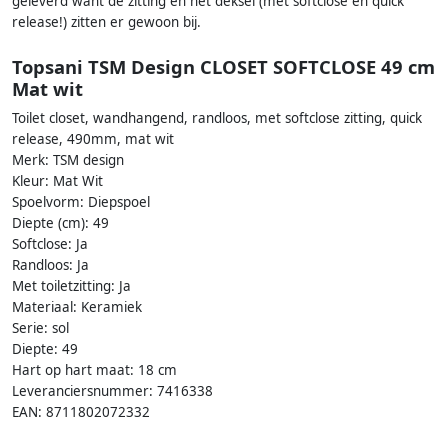
geleverd want de zitting en het deksel (met softclose én quick
release!) zitten er gewoon bij.
Topsani TSM Design CLOSET SOFTCLOSE 49 cm
Mat wit
Toilet closet, wandhangend, randloos, met softclose zitting, quick
release, 490mm, mat wit
Merk: TSM design
Kleur: Mat Wit
Spoelvorm: Diepspoel
Diepte (cm): 49
Softclose: Ja
Randloos: Ja
Met toiletzitting: Ja
Materiaal: Keramiek
Serie: sol
Diepte: 49
Hart op hart maat: 18 cm
Leveranciersnummer: 7416338
EAN: 8711802072332