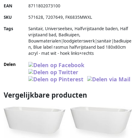
EAN
8711802073100
SKU
571628
,
7207649
,
FK6835MWXL
Tags
Sanitair, Universeelsex, Halfvrijstaande baden, Half
vrijstaand bad, Badkuipen,
Bouwmaterialen|loodgieterswerk|sanitair|badkuipe
n, Blue label rasmus halfvrijstaand bad 180x80cm
acryl - mat wit - hoek links+rechts
Delen
Vergelijkbare producten