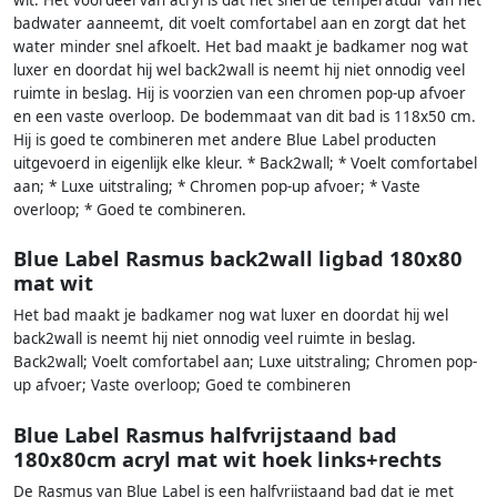
wit. Het voordeel van acryl is dat het snel de temperatuur van het
badwater aanneemt, dit voelt comfortabel aan en zorgt dat het
water minder snel afkoelt. Het bad maakt je badkamer nog wat
luxer en doordat hij wel back2wall is neemt hij niet onnodig veel
ruimte in beslag. Hij is voorzien van een chromen pop-up afvoer
en een vaste overloop. De bodemmaat van dit bad is 118x50 cm.
Hij is goed te combineren met andere Blue Label producten
uitgevoerd in eigenlijk elke kleur. * Back2wall; * Voelt comfortabel
aan; * Luxe uitstraling; * Chromen pop-up afvoer; * Vaste
overloop; * Goed te combineren.
Blue Label Rasmus back2wall ligbad 180x80
mat wit
Het bad maakt je badkamer nog wat luxer en doordat hij wel
back2wall is neemt hij niet onnodig veel ruimte in beslag.
Back2wall; Voelt comfortabel aan; Luxe uitstraling; Chromen pop-
up afvoer; Vaste overloop; Goed te combineren
Blue Label Rasmus halfvrijstaand bad
180x80cm acryl mat wit hoek links+rechts
De Rasmus van Blue Label is een halfvrijstaand bad dat je met