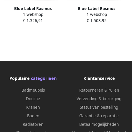
Blue Label Rasmus
Blue Label Rasmus
1 webshop
1 webshop
halfvrijstaand bad 180x80cm
halfvrijstaand bad 170x80cm
€ 1.326,91
€ 1.503,95
acryl glans wit hoek
acryl mat wit hoek
links+rechts
links+rechts
Populaire
categorieën
Klantenservice
Badmeubels
Retourneren & ruilen
Douche
Verzending & bezorging
Kranen
Status van bestelling
Baden
Garantie & reparatie
Radiatoren
Betaalmogelijkheden