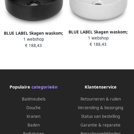
BLUE LABEL Skagen waskom;
BLUE LABEL Skagen waskom;
1 webshop
keramiek; alle zijkanten
1 webshop
keramiek; alle zijkanten
€ 188,43
geglazuurd; zonder overloop;
€ 188,43
geglazuurd; zonder overloop;
36x36x12cm (BxDxH); mat
36x36x12cm (BxDxH); mat
wit.
zwart.
Populaire
categorieën
Klantenservice
Badmeubels
Retourneren & ruilen
Douche
Verzending & bezorging
Kranen
Status van bestelling
Baden
Garantie & reparatie
Radiatoren
Betaalmogelijkheden