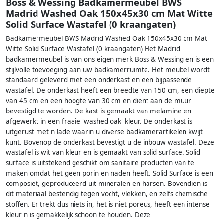
Boss & Wessing Badkamermeubel BWS
Madrid Washed Oak 150x45x30 cm Mat Witte
Solid Surface Wastafel (0 kraangaten)
Badkamermeubel BWS Madrid Washed Oak 150x45x30 cm Mat
Witte Solid Surface Wastafel (0 kraangaten) Het Madrid
badkamermeubel is van ons eigen merk Boss & Wessing en is een
stijlvolle toevoeging aan uw badkamerruimte. Het meubel wordt
standaard geleverd met een onderkast en een bijpassende
wastafel. De onderkast heeft een breedte van 150 cm, een diepte
van 45 cm en een hoogte van 30 cm en dient aan de muur
bevestigd te worden. De kast is gemaakt van melamine en
afgewerkt in een fraaie 'washed oak' kleur. De onderkast is
uitgerust met n lade waarin u diverse badkamerartikelen kwijt
kunt. Bovenop de onderkast bevestigt u de inbouw wastafel. Deze
wastafel is wit van kleur en is gemaakt van solid surface. Solid
surface is uitstekend geschikt om sanitaire producten van te
maken omdat het geen porin en naden heeft. Solid Surface is een
composiet, geproduceerd uit mineralen en harsen. Bovendien is
dit materiaal bestendig tegen vocht, vlekken, en zelfs chemische
stoffen. Er trekt dus niets in, het is niet poreus, heeft een intense
kleur n is gemakkelijk schoon te houden. Deze