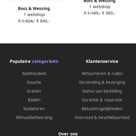
Boss & Wessing
1 webshop
Badkamermeubel BWS
Boss & Wessing
€ 1.185,-
€ 980,-
Madrid Washed Oak
1 webshop
Badkamermeubel BWS
100x45x30 cm Mat Witte
€ 1.024,-
€ 846,-
Madrid Washed Oak
Solid Surface Wastafel (0
60x45x30 cm Mat Witte Solid
kraangaten)
Surface Wastafel (0
kraangaten)
Populaire
categorieën
Klantenservice
Badmeubels
Retourneren & ruilen
Douche
Verzending & bezorging
Kranen
Status van bestelling
Baden
Garantie & reparatie
Radiatoren
Betaalmogelijkheden
Klimaatbeheersing
Voorraad & beschikbaarheid
Over ons