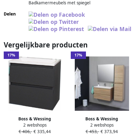
Badkamermeubels met spiegel
Delen
Vergelijkbare producten
17%
17%
Boss & Wessing
Boss & Wessing
2 webshops
2 webshops
Badkamermeubel BWS
Badkamermeubel BWS
€ 406,-
€ 335,44
€ 453,-
€ 373,94
Pepper Acryl Wastafel
Pepper Acryl Wastafel Met
Zonder Kraangat 60x55x46
Kraangat 80x55x46 cm Eiken