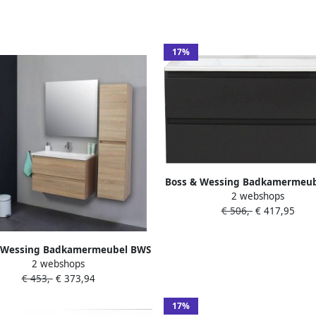
17%
Boss & Wessing Badkamermeu
2 webshops
Pepper Acryl Wastafel Zon
€ 506,-
€ 417,95
Kraangat 100x55x46 cm Antr
 Wessing Badkamermeubel BWS
2 webshops
r Acryl Wastafel Met Kraangat
€ 453,-
€ 373,94
80x55x46 cm Eiken
17%