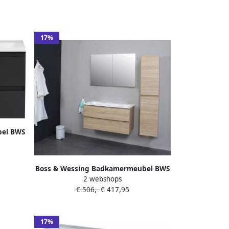
17%
bel BWS
der
aciet
Boss & Wessing Badkamermeubel BWS
2 webshops
Pepper Acryl Wastafel Met Kraangat
€ 506,-
€ 417,95
100x55x46 cm Eiken
17%