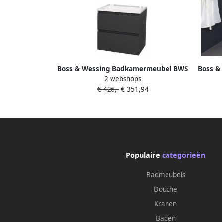
Boss & Wessing Badkamermeubel BWS
Boss &
2 webshops
Pepper Acryl Wastafel Zonder
Peppe
€ 426,-
€ 351,94
Kraangat Inclusief Spiegel 60x55x46
In
cm Antraciet
Populaire
categorieën
Badmeubels
Douche
Kranen
Baden