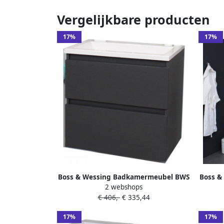
Vergelijkbare producten
17%
17%
Boss & Wessing Badkamermeubel BWS
Boss &
2 webshops
Pepper Acryl Wastafel Zonder
Peppe
€ 406,-
€ 335,44
Kraangat 60x55x46 cm Antraciet
17%
17%