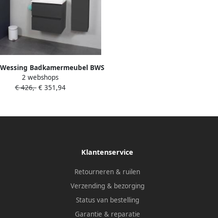
 Wessing Badkamermeubel BWS
2 webshops
r Acryl Wastafel Met Kraangat
€ 426,-
€ 351,94
clusief Spiegel 60x55x46 cm
Antraciet
Klantenservice
Retourneren & ruilen
Verzending & bezorging
Status van bestelling
Garantie & reparatie