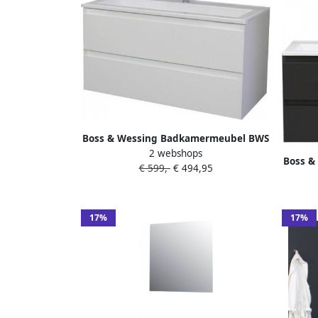
Boss & Wessing Badkamermeubel BWS
2 webshops
Pepper Acryl Wastafel Met Kraangat
Boss &
€ 599,-
€ 494,95
100x55x46 cm Wit
P
Kraan
17%
17%