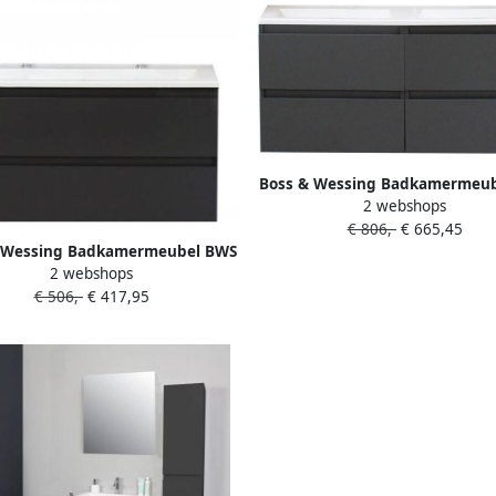
Boss & Wessing Badkamermeu
2 webshops
Pepper Acryl Wastafel Zon
€ 806,-
€ 665,45
Kraangat 120x55x46 cm Antr
 Wessing Badkamermeubel BWS
2 webshops
epper Acryl Wastafel Twee
€ 506,-
€ 417,95
gaten 100x55x46 cm Antraciet