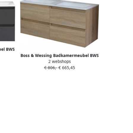
bel BWS
Boss & Wessing Badkamermeubel BWS
der
2 webshops
Pepper Acryl Wastafel Zonder
aciet
€ 806,-
€ 665,45
Kraangat 120x55x46 cm Eiken