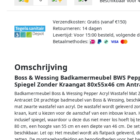
Beschikbaar voor
Verzendkosten: Gratis (vanaf €150)
Retourneren: 14 dagen
Levertijd: Voor 15:00 besteld, volgende d
Betaalmethodes:
Omschrijving
Boss & Wessing Badkamermeubel BWS Pepper
Spiegel Zonder Kraangat 80x55x46 cm Antr
Badkamermeubel Boss & Wessing Pepper Acryl Wastafel Mat Z
Antraciet Dit prachtige badmeubel van Boss & Wessing, beschi
mat zwarte wastafel van acryl. De wastafel wordt geleverd zo
kraan, kunt u kiezen voor de aanschaf van een inbouw kraan.
inclusief spiegel, waardoor u deze dus niet meer los hoeft bij
80 cm, een hoogte van 55 cm en een diepte van 46 cm. De set 
beschikbaar. Let op: Het meubel wordt als flatpack geleverd, di
zetten. De montagehandleiding en benodigdheden voor het badm