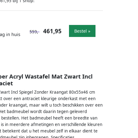
bij
shop:
461,95
1
461,95
Bestel »
559,-
ag in huis
 Acryl Wastafel Mat Zwart Incl
aciet
wart Incl Spiegel Zonder Kraangat 80x55x46 cm
kt over een antraciet kleurige onderkast met een
nder kraangat, maar wilt u toch beschikken over een
 Het badmeubel wordt daarin tegen geleverd
 te bestellen. Het badmeubel heeft een breedte van
is in meerdere afmetingen en verschillende kleuren
t betekent dat u het meubel zelf in elkaar dient te
eubel zijn inbegrepen. Specificaties