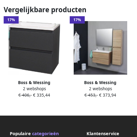
Vergelijkbare producten
17%
17%
Boss & Wessing
Boss & Wessing
2 webshops
2 webshops
Badkamermeubel BWS
Badkamermeubel BWS
€ 406,-
€ 335,44
€ 453,-
€ 373,94
Pepper Acryl Wastafel
Pepper Acryl Wastafel Met
Zonder Kraangat 60x55x46
Kraangat 80x55x46 cm Eiken
cm Antraciet
Populaire
categorieën
Klantenservice