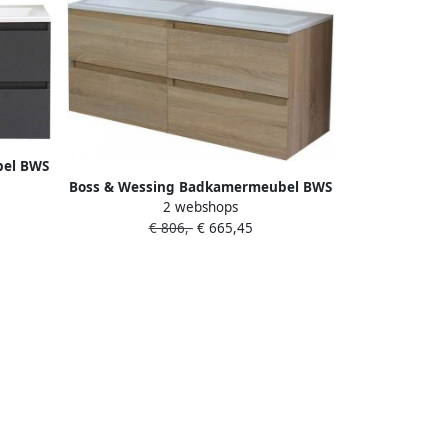
bel BWS
Boss & Wessing Badkamermeubel BWS
der
2 webshops
Pepper Acryl Wastafel Zonder
aciet
€ 806,-
€ 665,45
Kraangat 120x55x46 cm Eiken