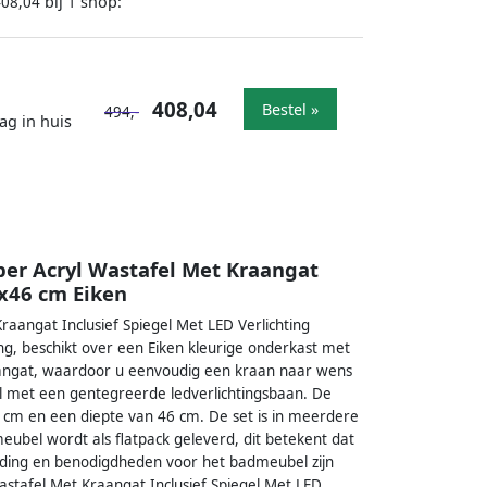
bij
shop:
408,04
1
408,04
Bestel »
494,-
ag in huis
r Acryl Wastafel Met Kraangat
5x46 cm Eiken
angat Inclusief Spiegel Met LED Verlichting
g, beschikt over een Eiken kleurige onderkast met
aangat, waardoor u eenvoudig een kraan naar wens
el met een gentegreerde ledverlichtingsbaan. De
 cm en een diepte van 46 cm. De set is in meerdere
eubel wordt als flatpack geleverd, dit betekent dat
eiding en benodigdheden voor het badmeubel zijn
tafel Met Kraangat Inclusief Spiegel Met LED