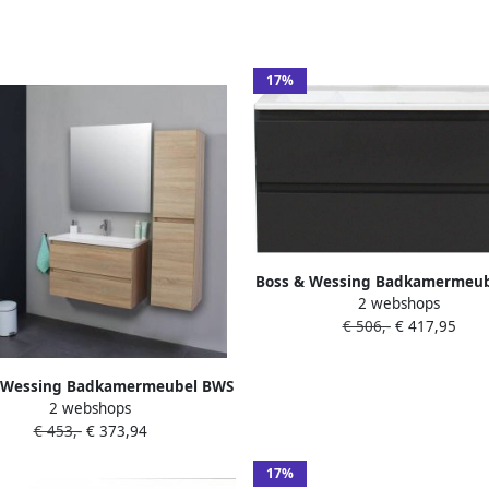
17%
Boss & Wessing Badkamermeu
2 webshops
Pepper Acryl Wastafel Zon
€ 506,-
€ 417,95
Kraangat 100x55x46 cm Antr
 Wessing Badkamermeubel BWS
2 webshops
r Acryl Wastafel Met Kraangat
€ 453,-
€ 373,94
80x55x46 cm Eiken
17%