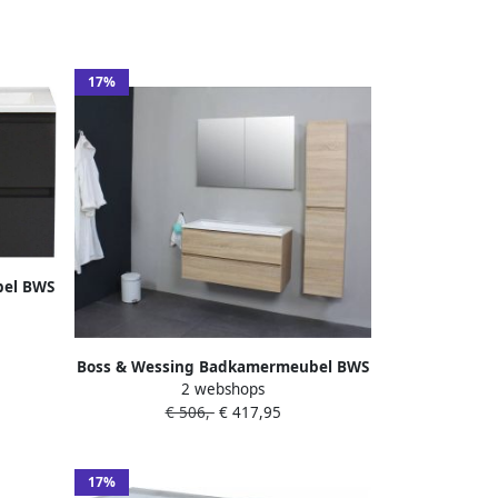
17%
bel BWS
der
aciet
Boss & Wessing Badkamermeubel BWS
2 webshops
Pepper Acryl Wastafel Met Kraangat
€ 506,-
€ 417,95
100x55x46 cm Eiken
17%