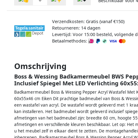
Beschikbaar voor
Verzendkosten: Gratis (vanaf €150)
Retourneren: 14 dagen
Levertijd: Voor 15:00 besteld, volgende d
Betaalmethodes:
Omschrijving
Boss & Wessing Badkamermeubel BWS Peppe
Inclusief Spiegel Met LED Verlichting 60x5
Badkamermeubel Boss & Wessing Pepper Acryl Wastafel Met Kra
60x55x46 cm Eiken Dit prachtige badmeubel van Boss & Wessin
een wastafel van acryl. De wastafel wordt geleverd met 1 kr
kan installeren. Het badmeubel wordt geleverd inclusief spieg
afmetingen van het badmeubel zijn: breedte 60 cm, hoogte 55
afmetingen en verschillende kleuren beschikbaar. Let op: Het m
u het meubel zelf in elkaar dient te zetten. De montagehandl
inbegrepen. Badkamermeubel Boss & Wessing Pepper Acryl Was