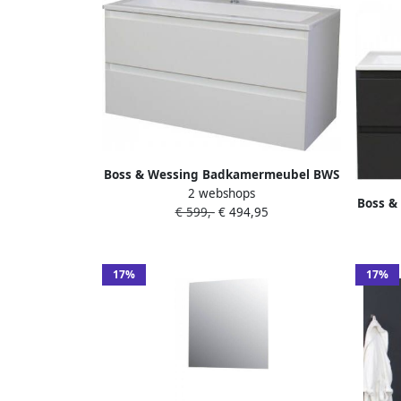
Boss & Wessing Badkamermeubel BWS
2 webshops
Pepper Acryl Wastafel Met Kraangat
Boss &
€ 599,-
€ 494,95
100x55x46 cm Wit
P
Kraan
17%
17%