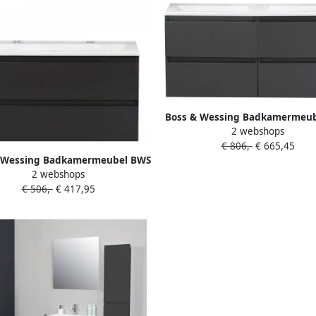
Boss & Wessing Badkamermeu
2 webshops
Pepper Acryl Wastafel Zon
€ 806,-
€ 665,45
Kraangat 120x55x46 cm Antr
 Wessing Badkamermeubel BWS
2 webshops
epper Acryl Wastafel Twee
€ 506,-
€ 417,95
gaten 100x55x46 cm Antraciet