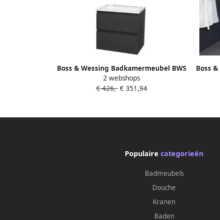
Boss & Wessing Badkamermeubel BWS
Boss &
2 webshops
Pepper Acryl Wastafel Zonder
Peppe
€ 426,-
€ 351,94
Kraangat Inclusief Spiegel 60x55x46
In
cm Antraciet
Populaire
categorieën
Badmeubels
Douche
Kranen
Baden