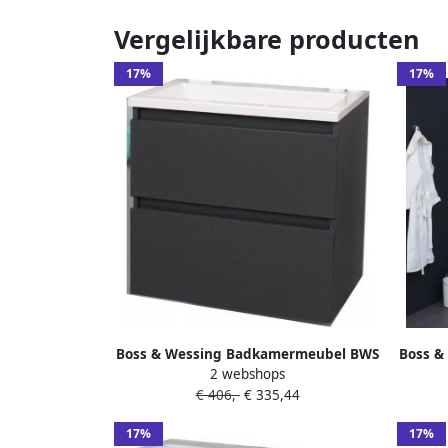
Vergelijkbare producten
17%
17%
Boss & Wessing Badkamermeubel BWS
Boss &
2 webshops
Pepper Acryl Wastafel Zonder
Peppe
€ 406,-
€ 335,44
Kraangat 60x55x46 cm Antraciet
17%
17%