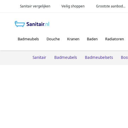
Sanitair vergelijken
Veilig shoppen
Grootste aanbod...
Badmeubels
Douche
Kranen
Baden
Radiatoren
Sanitair
Badmeubels
Badmeubelsets
Bos