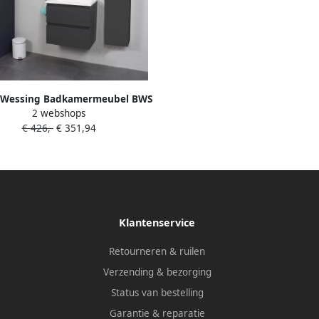
 Wessing Badkamermeubel BWS
2 webshops
r Acryl Wastafel Met Kraangat
€ 426,-
€ 351,94
clusief Spiegel 60x55x46 cm
Antraciet
Klantenservice
Retourneren & ruilen
Verzending & bezorging
Status van bestelling
Garantie & reparatie