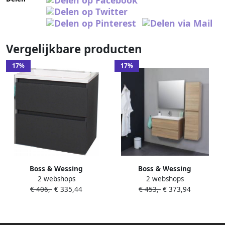
Vergelijkbare producten
17%
17%
Boss & Wessing
Boss & Wessing
2 webshops
2 webshops
Badkamermeubel BWS
Badkamermeubel BWS
€ 406,-
€ 335,44
€ 453,-
€ 373,94
Pepper Acryl Wastafel
Pepper Acryl Wastafel Met
Zonder Kraangat 60x55x46
Kraangat 80x55x46 cm Eiken
cm Antraciet