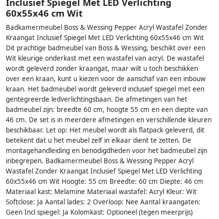
Inclusief Spiegel Met LED Verlichting
60x55x46 cm Wit
Badkamermeubel Boss & Wessing Pepper Acryl Wastafel Zonder
Kraangat Inclusief Spiegel Met LED Verlichting 60x55x46 cm Wit
Dit prachtige badmeubel van Boss & Wessing, beschikt over een
Wit kleurige onderkast met een wastafel van acryl. De wastafel
wordt geleverd zonder kraangat, maar wilt u toch beschikken
over een kraan, kunt u kiezen voor de aanschaf van een inbouw
kraan. Het badmeubel wordt geleverd inclusief spiegel met een
gentegreerde ledverlichtingsbaan. De afmetingen van het
badmeubel zijn: breedte 60 cm, hoogte 55 cm en een diepte van
46 cm. De set is in meerdere afmetingen en verschillende kleuren
beschikbaar. Let op: Het meubel wordt als flatpack geleverd, dit
betekent dat u het meubel zelf in elkaar dient te zetten. De
montagehandleiding en benodigdheden voor het badmeubel zijn
inbegrepen. Badkamermeubel Boss & Wessing Pepper Acryl
Wastafel Zonder Kraangat Inclusief Spiegel Met LED Verlichting
60x55x46 cm Wit Hoogte: 55 cm Breedte: 60 cm Diepte: 46 cm
Materiaal kast: Melamine Materiaal wastafel: Acryl Kleur: Wit
Softclose: Ja Aantal lades: 2 Overloop: Nee Aantal kraangaten:
Geen Incl spiegel: Ja Kolomkast: Optioneel (tegen meerprijs)