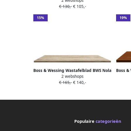
2 webshops
80 cm Licht Hout
€ 130,-
€ 105,-
15%
19%
Boss & Wessing Wastafelblad BWS Nola
Boss &
2 webshops
120 cm Licht Hout
€ 165,-
€ 140,-
Populaire
categorieën