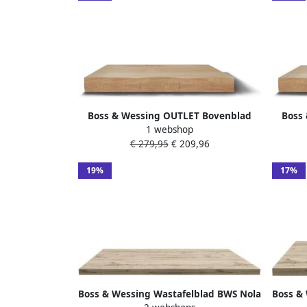
Boss & Wessing OUTLET Bovenblad
Boss
1 webshop
BWS Eiken Massief Hout Recht 180 cm
BWS Ei
€ 279,95
€ 209,96
Olie Natuur
19%
17%
Boss & Wessing Wastafelblad BWS Nola
Boss &