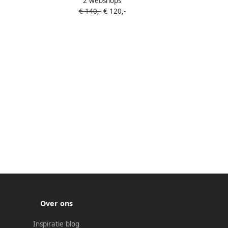
2 webshops
100 cm Licht Hout
€ 140,-
€ 120,-
Over ons
Inspiratie blog