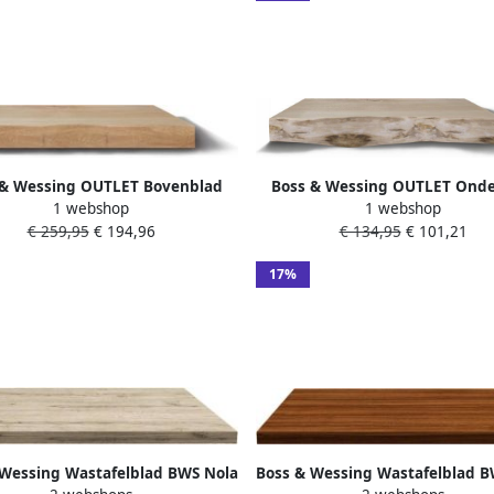
 & Wessing OUTLET Bovenblad
Boss & Wessing OUTLET Onde
1 webshop
1 webshop
ken Massief Hout Recht 160 cm
BWS Eiken Massief Hout M
€ 259,95
€ 194,96
€ 134,95
€ 101,21
Olie Natuur
Boomschors 90 cm Olie W
17%
 Wessing Wastafelblad BWS Nola
Boss & Wessing Wastafelblad B