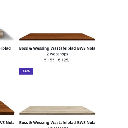
rblad
Boss & Wessing Wastafelblad BWS Nola
2 webshops
et
120 cm Walnoot
€ 155,-
€ 125,-
it
14%
WS Nola
Boss & Wessing Wastafelblad BWS Nola