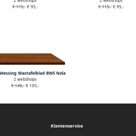
2 webshops
2 webshops
60 cm Licht Hout
60 cm Walnoot
€ 115,-
€ 95,-
€ 115,-
€ 95,-
 Wessing Wastafelblad BWS Nola
2 webshops
80 cm Walnoot
€ 130,-
€ 105,-
Klantenservice