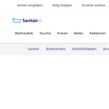
Sanitair vergelijken
Veilig shoppen
Grootste aanbod...
Badmeubels
Douche
Kranen
Baden
Radiatoren
Sanitair
Badmeubels
Wastafelbladen
Bos