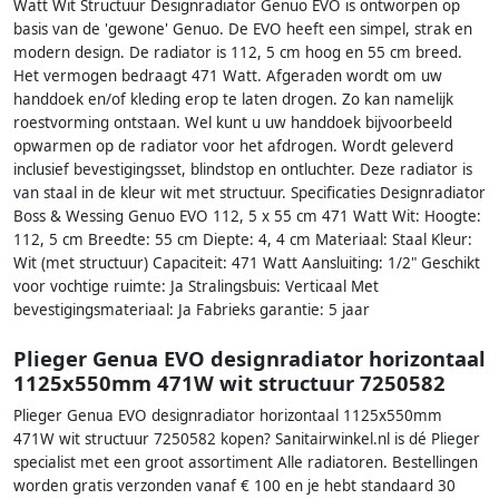
Watt Wit Structuur Designradiator Genuo EVO is ontworpen op
basis van de 'gewone' Genuo. De EVO heeft een simpel, strak en
modern design. De radiator is 112, 5 cm hoog en 55 cm breed.
Het vermogen bedraagt 471 Watt. Afgeraden wordt om uw
handdoek en/of kleding erop te laten drogen. Zo kan namelijk
roestvorming ontstaan. Wel kunt u uw handdoek bijvoorbeeld
opwarmen op de radiator voor het afdrogen. Wordt geleverd
inclusief bevestigingsset, blindstop en ontluchter. Deze radiator is
van staal in de kleur wit met structuur. Specificaties Designradiator
Boss & Wessing Genuo EVO 112, 5 x 55 cm 471 Watt Wit: Hoogte:
112, 5 cm Breedte: 55 cm Diepte: 4, 4 cm Materiaal: Staal Kleur:
Wit (met structuur) Capaciteit: 471 Watt Aansluiting: 1/2" Geschikt
voor vochtige ruimte: Ja Stralingsbuis: Verticaal Met
bevestigingsmateriaal: Ja Fabrieks garantie: 5 jaar
Plieger Genua EVO designradiator horizontaal
1125x550mm 471W wit structuur 7250582
Plieger Genua EVO designradiator horizontaal 1125x550mm
471W wit structuur 7250582 kopen? Sanitairwinkel.nl is dé Plieger
specialist met een groot assortiment Alle radiatoren. Bestellingen
worden gratis verzonden vanaf € 100 en je hebt standaard 30