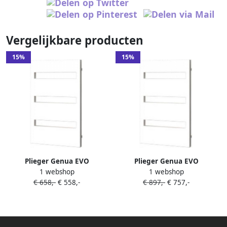
Vergelijkbare producten
15%
15%
Plieger Genua EVO
Plieger Genua EVO
1 webshop
1 webshop
designradiator horizontaal
designradiator horizontaal
€ 658,-
€ 558,-
€ 897,-
€ 757,-
1125x550mm 471W wit
1125x550mm 471W parelgrijs
7250581
(pearl grey) 7250588