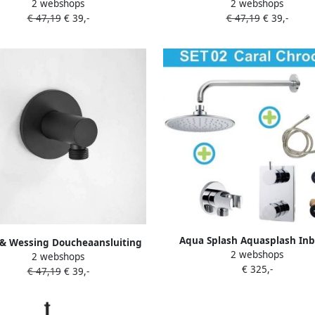
2 webshops
2 webshops
Wand BWS Plus Mat Goud
Wand BWS Plus Gunmeta
€ 47,19
€ 39,-
€ 47,19
€ 39,-
Aqua Splash Aquasplash In
 & Wessing Doucheaansluiting
2 webshops
Regendouche set Thermosta
2 webshops
Wand BWS Plus Mat Zwart
€ 325,-
Christa Chroom Inbouw Regen
€ 47,19
€ 39,-
set Thermostatisch Christa 
Thermostaat +