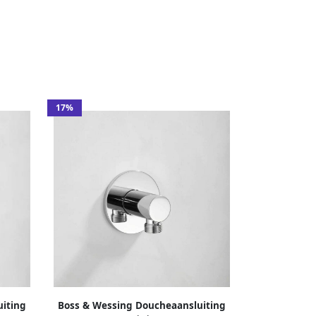
17%
iting
Boss & Wessing Doucheaansluiting