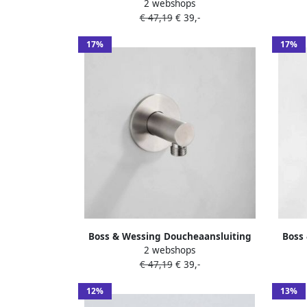
2 webshops
Wand BWS Plus Geborsteld Koper
€ 47,19
€ 39,-
17%
17%
Boss & Wessing Doucheaansluiting
Boss
2 webshops
Wand BWS Plus RVS
€ 47,19
€ 39,-
12%
13%