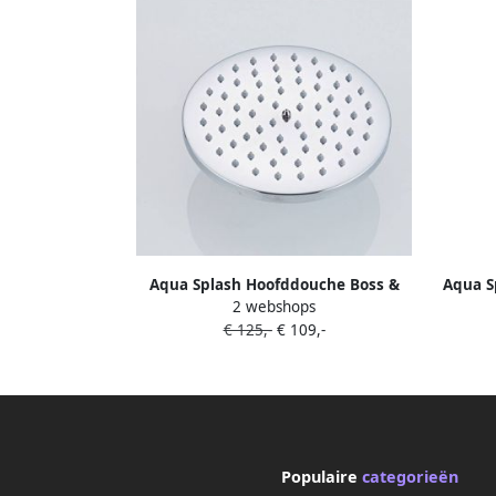
Aqua Splash Hoofddouche Boss &
Aqua S
2 webshops
Wessing Talpa Rond 30 cm RVS Chroom
Boss &
€ 125,-
€ 109,-
Ho
Populaire
categorieën