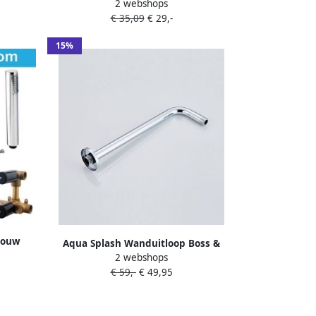
2 webshops
l
Wand BWS Plus Chroom
€ 35,09
€ 29,-
15%
bouw
Aqua Splash Wanduitloop Boss &
tisch
2 webshops
Wessing Talpa 1 2&apos;&apos;
douche
€ 59,-
€ 49,95
Aansluiting 35 cm Messing Chroom
Chroom