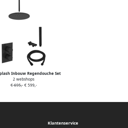
plash Inbouw Regendouche Set
2 webshops
 Wessing Plafonduitloop Ronde
€ 695,-
€ 599,-
ofddouche 30 cm Mat Zwart
Klantenservice