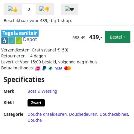
0
Beschikbaar voor
bij
shop:
439,-
1
439,-
Bestel »
688,49
Verzendkosten: Gratis (vanaf €150)
Retourneren: 14 dagen
Levertijd: Voor 15:00 besteld, volgende dag in huis
Betaalmethodes:
Specificaties
Merk
Boss & Wessing
Kleur
Zwart
Categorie
Douche draaideuren
,
Douchedeuren
,
Douchecabines
,
Douche