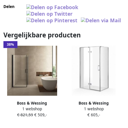
Delen
Vergelijkbare producten
38%
Boss & Wessing
Boss & Wessing
1 webshop
1 webshop
Douchecabine BWS Uni 2
Douchecabine BWS P&C
€ 821,59
€ 509,-
€ 605,-
Draaideuren 90x90 cm Nano
Design 110x...cm 8mm
Helder Glas 8 mm Mat Zwart
Veiligheidsglas NANO
Coating