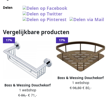
Delen
Vergelijkbare producten
17%
17%
Boss & Wessing Douchekorf
1 webshop
BWS Sensa Geborsteld Brons
Boss & Wessing Douchekorf
€ 96,80
€ 80,-
PVD
1 webshop
BWS Colorato Chroom
€ 86,-
€ 71,-