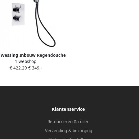
& Wessing Inbouw Regendouche
1 webshop
S Talpa Pro met Muuruitloop en
€ 422,29
€ 349,-
Staaf Handdouche 30 cm
Klantenservice
Retourneren & ruilen
Verzending & bezorging