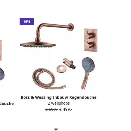
16%
Boss & Wessing Inbouw Regendouche
2 webshops
douche
Set BWS Copper met Wanduitloop en 3
€ 599,-
€ 499,-
p en 3
Standen Handdouche Geborsteld
teld
Koper 20 cm