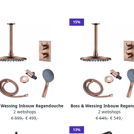
15%
& Wessing Inbouw Regendouche
Boss & Wessing Inbouw Regen
2 webshops
2 webshops
S Copper met Plafonduitloop en
Set BWS Copper Plafonduitloo
€ 599,-
€ 499,-
€ 649,-
€ 549,-
anden Handdouche Geborsteld
Standen Handdouche Gebors
Koper 20 cm
Koper 30 cm
13%