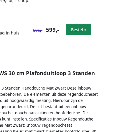
bij
shop:
99,-
1
599,-
Bestel »
695,-
ag in huis
WS 30 cm Plafonduitloop 3 Standen
p 3 Standen Handdouche Mat Zwart Deze inbouw
toebehoren. De elementen uit deze regendoucheset
d uit hoogwaardig messing. Hierdoor zijn de
r gegarandeerd. De set bestaat uit een inbouw
douche, doucheaansluiting en hoofddouche. De
 kunt instellen. Specificaties Inbouw Regendouche
che Mat Zwart: Inbouw regendoucheset
messing Kleur: mat zwart Diameter hoofddouche: 30