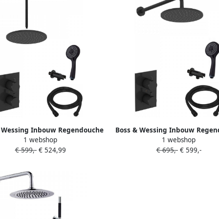
& Wessing Inbouw Regendouche
Boss & Wessing Inbouw Regen
1 webshop
1 webshop
 BWS 20 cm Plafonduitloop 3
Set BWS 30 cm Wanduitloop 3 
€ 599,-
€ 524,99
€ 695,-
€ 599,-
nden Handdouche Mat Zwart
Handdouche Mat Zwart