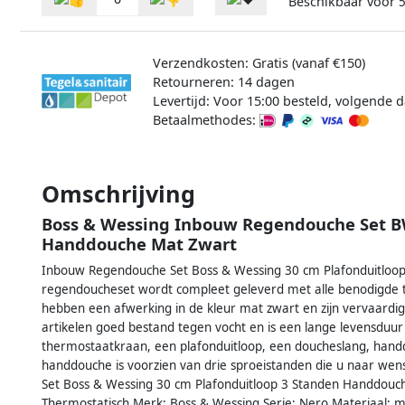
Beschikbaar voor
5
Verzendkosten: Gratis (vanaf €150)
Retourneren: 14 dagen
Levertijd: Voor 15:00 besteld, volgende d
Betaalmethodes:
Omschrijving
Boss & Wessing Inbouw Regendouche Set B
Handdouche Mat Zwart
Inbouw Regendouche Set Boss & Wessing 30 cm Plafonduitloo
regendoucheset wordt compleet geleverd met alle benodigde 
hebben een afwerking in de kleur mat zwart en zijn vervaardig
artikelen goed bestand tegen vocht en is een lange levensduu
thermostaatkraan, een plafonduitloop, een doucheslang, hand
handdouche is voorzien van drie sproeistanden die u naar wens
Set Boss & Wessing 30 cm Plafonduitloop 3 Standen Handdou
Thermostatisch Merk: Boss & Wessing Serie: Nero Materiaal: 