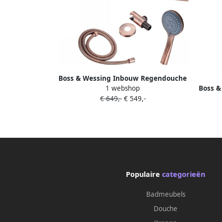
Boss & Wessing Inbouw Regendouche
Boss 
1 webshop
Set BWS Copper met Wanduitloop en 3
Set BW
€ 649,-
€ 549,-
Standen Handdouche Geborsteld
Koper 30 cm
Populaire
categorieën
Badmeubels
Douche