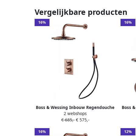
Vergelijkbare producten
16%
16%
Boss & Wessing Inbouw Regendouche
Boss 
2 webshops
Set BWS Copper Pro Wanduitloop en
Set BW
€ 685,-
€ 575,-
Staaf Handdouche Geborsteld Koper 30
3 St
cm
16%
12%