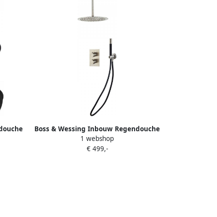
douche
Boss & Wessing Inbouw Regendouche
1 webshop
Standen
Set BWS Exclusive Pro 20 cm
€ 499,-
Plafonduitloop Staaf Handdouche