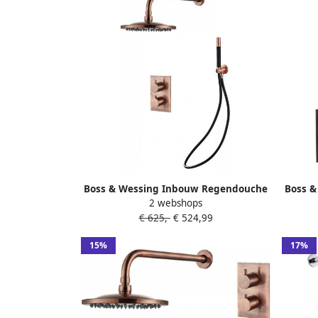
Boss & Wessing Inbouw Regendouche
Boss 
2 webshops
Set BWS Copper Pro Wanduitloop en
Set
€ 625,-
€ 524,99
Staaf Handdouche Geborsteld Koper 20
Sta
cm
15%
17%