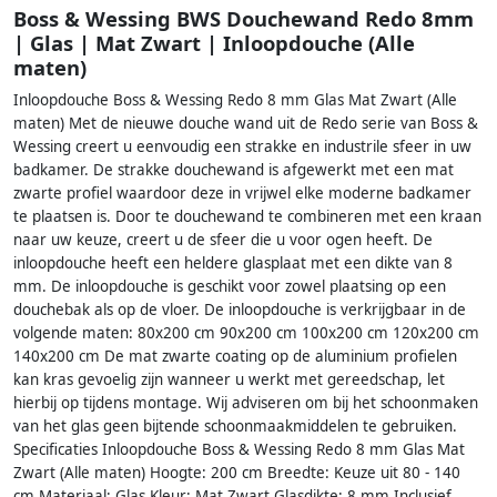
Boss & Wessing BWS Douchewand Redo 8mm
| Glas | Mat Zwart | Inloopdouche (Alle
maten)
Inloopdouche Boss & Wessing Redo 8 mm Glas Mat Zwart (Alle
maten) Met de nieuwe douche wand uit de Redo serie van Boss &
Wessing creert u eenvoudig een strakke en industrile sfeer in uw
badkamer. De strakke douchewand is afgewerkt met een mat
zwarte profiel waardoor deze in vrijwel elke moderne badkamer
te plaatsen is. Door te douchewand te combineren met een kraan
naar uw keuze, creert u de sfeer die u voor ogen heeft. De
inloopdouche heeft een heldere glasplaat met een dikte van 8
mm. De inloopdouche is geschikt voor zowel plaatsing op een
douchebak als op de vloer. De inloopdouche is verkrijgbaar in de
volgende maten: 80x200 cm 90x200 cm 100x200 cm 120x200 cm
140x200 cm De mat zwarte coating op de aluminium profielen
kan kras gevoelig zijn wanneer u werkt met gereedschap, let
hierbij op tijdens montage. Wij adviseren om bij het schoonmaken
van het glas geen bijtende schoonmaakmiddelen te gebruiken.
Specificaties Inloopdouche Boss & Wessing Redo 8 mm Glas Mat
Zwart (Alle maten) Hoogte: 200 cm Breedte: Keuze uit 80 - 140
cm Materiaal: Glas Kleur: Mat Zwart Glasdikte: 8 mm Inclusief