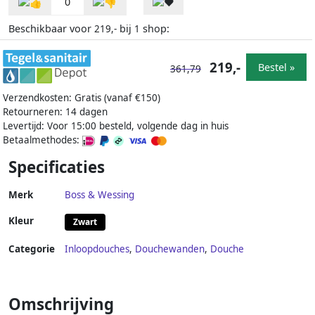
0
Beschikbaar voor
bij
shop:
219,-
1
219,-
Bestel »
361,79
Verzendkosten: Gratis (vanaf €150)
Retourneren: 14 dagen
Levertijd: Voor 15:00 besteld, volgende dag in huis
Betaalmethodes:
Specificaties
Merk
Boss & Wessing
Kleur
Zwart
Categorie
Inloopdouches
,
Douchewanden
,
Douche
Omschrijving