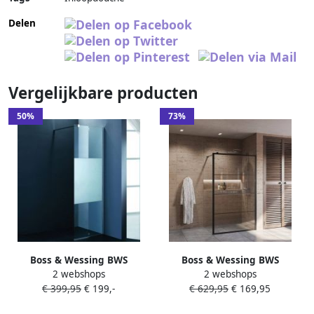
Delen
Vergelijkbare producten
50%
73%
Boss & Wessing BWS
Boss & Wessing BWS
2 webshops
2 webshops
Douchewand Athena 8mm |
Douchewand Frame 8mm
€ 399,95
€ 199,-
€ 629,95
€ 169,95
Middenband | Nano Coating
Nano Glas | Mat Zwart |
| Inloopdouche (Alle maten)
Raster | Inloopdouche (Alle