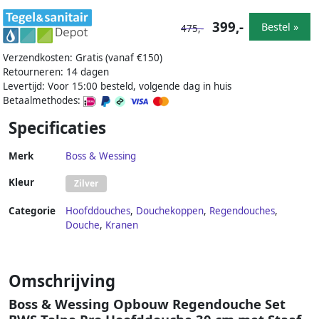
399,-
Bestel »
475,-
Verzendkosten: Gratis (vanaf €150)
Retourneren: 14 dagen
Levertijd: Voor 15:00 besteld, volgende dag in huis
Betaalmethodes:
Specificaties
Merk
Boss & Wessing
Kleur
Zilver
Categorie
Hoofddouches
,
Douchekoppen
,
Regendouches
,
Douche
,
Kranen
Omschrijving
Boss & Wessing Opbouw Regendouche Set