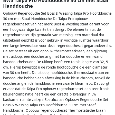
BWS Talpa Pro Hoofddouche 30 cm met Staaf
Handdouche
Opbouw Regendouche Set Boss & Wessing Talpa Pro Hoofddouche
30 cm met Staaf Handdouche De Talpa Pro opbouw
regendoucheset van het merk Boss & Wessing staat garant voor
een hoogwaardige kwaliteit en design. De elementen uit de
regendoucheset zijn gemaakt van messing, een materiaal dat
uitstekend geschikt is voor gebruik in vochtige ruimtes waardoor
een lange levensduur voor deze regendoucheset gegarandeerd is.
De set bestaat uit een opbouw thermostaatkraan, een glijstang
met uitloop, een doucheslang met handdouche en een wand
handdouchehouder. De uitloop heeft een totale lengte van 32, 5
cm. Hierop bevestigt u de ronde hoofddouche die een diameter
van 30 cm heeft. De uitloop, hoofddouche, thermostaatkraan en
handdouche hebben een afwerking in de kleur chroom, terwijl de
doucheslang en de handdouche een zwarte kleur hebt. Dat zorgt
ervoor dat de Talpa Pro opbouw regendoucheset een zeer fraaie
kleurencombinatie heeft die een directe blikvanger in uw
badkamerruimte zal zijn! Specificaties Opbouw Regendouche Set
Boss & Wessing Talpa Pro Hoofddouche 30 cm met Staaf
Handdouche: Opbouw regendoucheset Thermostatische kraan