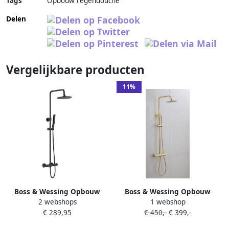
Tags
Opbouw regendouche
Delen
Vergelijkbare producten
11%
Boss & Wessing Opbouw
Boss & Wessing Opbouw
2 webshops
1 webshop
Regendouche Set BWS Lusso
Regendouche Set BWS Gold
€ 289,95
€ 450,-
€ 399,-
Thermostatisch Hoofddouche
Ronde Hoofddouche 20 cm
30 cm Rond Mat Zwart
Mat Goud