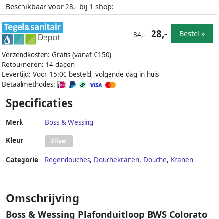
Beschikbaar voor
bij
shop:
28,-
1
28,-
Bestel »
34,-
Verzendkosten: Gratis (vanaf €150)
Retourneren: 14 dagen
Levertijd: Voor 15:00 besteld, volgende dag in huis
Betaalmethodes:
Specificaties
Merk
Boss & Wessing
Kleur
Zilver
Categorie
Regendouches
,
Douchekranen
,
Douche
,
Kranen
Omschrijving
Boss & Wessing Plafonduitloop BWS Colorato