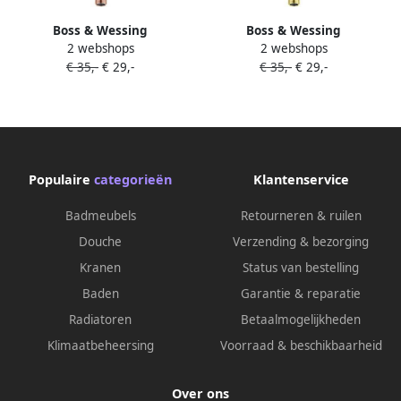
Boss & Wessing
Boss & Wessing
2 webshops
2 webshops
Plafonduitloop BWS Colorato
Plafonduitloop BWS Colorato
€ 35,-
€ 29,-
€ 35,-
€ 29,-
30 cm Geborsteld Koper
30 cm Geborsteld Goud
Populaire
categorieën
Klantenservice
Badmeubels
Retourneren & ruilen
Douche
Verzending & bezorging
Kranen
Status van bestelling
Baden
Garantie & reparatie
Radiatoren
Betaalmogelijkheden
Klimaatbeheersing
Voorraad & beschikbaarheid
Over ons