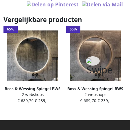
Vergelijkbare producten
65%
65%
Boss & Wessing Spiegel BWS
Boss & Wessing Spiegel BWS
2 webshops
2 webshops
Star Rond met LED Mat Wit
Star Rond met LED Koper
€ 689,70
€ 239,-
€ 689,70
€ 239,-
(alle maten)
Rose (alle maten)