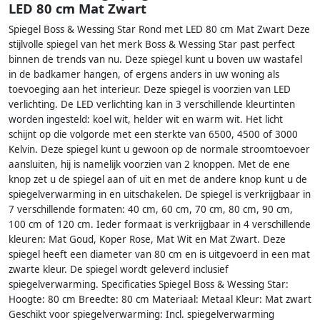
LED 80 cm Mat Zwart
Spiegel Boss & Wessing Star Rond met LED 80 cm Mat Zwart Deze
stijlvolle spiegel van het merk Boss & Wessing Star past perfect
binnen de trends van nu. Deze spiegel kunt u boven uw wastafel
in de badkamer hangen, of ergens anders in uw woning als
toevoeging aan het interieur. Deze spiegel is voorzien van LED
verlichting. De LED verlichting kan in 3 verschillende kleurtinten
worden ingesteld: koel wit, helder wit en warm wit. Het licht
schijnt op die volgorde met een sterkte van 6500, 4500 of 3000
Kelvin. Deze spiegel kunt u gewoon op de normale stroomtoevoer
aansluiten, hij is namelijk voorzien van 2 knoppen. Met de ene
knop zet u de spiegel aan of uit en met de andere knop kunt u de
spiegelverwarming in en uitschakelen. De spiegel is verkrijgbaar in
7 verschillende formaten: 40 cm, 60 cm, 70 cm, 80 cm, 90 cm,
100 cm of 120 cm. Ieder formaat is verkrijgbaar in 4 verschillende
kleuren: Mat Goud, Koper Rose, Mat Wit en Mat Zwart. Deze
spiegel heeft een diameter van 80 cm en is uitgevoerd in een mat
zwarte kleur. De spiegel wordt geleverd inclusief
spiegelverwarming. Specificaties Spiegel Boss & Wessing Star:
Hoogte: 80 cm Breedte: 80 cm Materiaal: Metaal Kleur: Mat zwart
Geschikt voor spiegelverwarming: Incl. spiegelverwarming