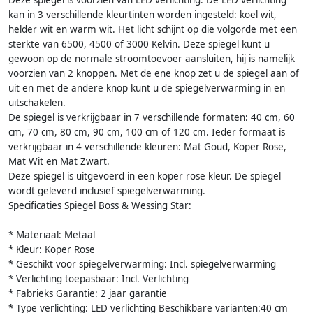
Deze spiegel is voorzien van LED verlichting. De LED verlichting
kan in 3 verschillende kleurtinten worden ingesteld: koel wit,
helder wit en warm wit. Het licht schijnt op die volgorde met een
sterkte van 6500, 4500 of 3000 Kelvin. Deze spiegel kunt u
gewoon op de normale stroomtoevoer aansluiten, hij is namelijk
voorzien van 2 knoppen. Met de ene knop zet u de spiegel aan of
uit en met de andere knop kunt u de spiegelverwarming in en
uitschakelen.
De spiegel is verkrijgbaar in 7 verschillende formaten: 40 cm, 60
cm, 70 cm, 80 cm, 90 cm, 100 cm of 120 cm. Ieder formaat is
verkrijgbaar in 4 verschillende kleuren: Mat Goud, Koper Rose,
Mat Wit en Mat Zwart.
Deze spiegel is uitgevoerd in een koper rose kleur. De spiegel
wordt geleverd inclusief spiegelverwarming.
Specificaties Spiegel Boss & Wessing Star:
* Materiaal: Metaal
* Kleur: Koper Rose
* Geschikt voor spiegelverwarming: Incl. spiegelverwarming
* Verlichting toepasbaar: Incl. Verlichting
* Fabrieks Garantie: 2 jaar garantie
* Type verlichting: LED verlichting Beschikbare varianten:40 cm