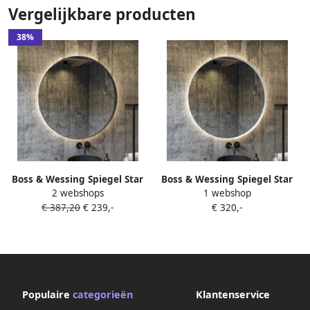
Vergelijkbare producten
38%
Boss & Wessing Spiegel Star
Boss & Wessing Spiegel Star
2 webshops
1 webshop
Rond met LED Mat Zwart
Rond met LED Mat Wit 40 cm
€ 387,20
€ 239,-
€ 320,-
Spiegel Star Rond Met Led 40
cm Mat Zwart
Populaire
categorieën
Klantenservice