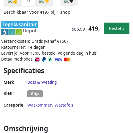
0
Beschikbaar voor
bij
shop:
419,-
1
419,-
Bestel »
506,99
Verzendkosten: Gratis (vanaf €150)
Retourneren: 14 dagen
Levertijd: Voor 15:00 besteld, volgende dag in huis
Betaalmethodes:
Specificaties
Merk
Boss & Wessing
Kleur
Grijs
Categorie
Waskommen
,
Wastafels
Omschrijving