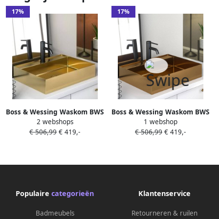
17%
17%
Boss & Wessing Waskom BWS
Boss & Wessing Waskom BWS
2 webshops
1 webshop
Maido 1 Kraangat 54x42 cm
Maido 1 Kraangat 54x42 cm
€ 506,99
€ 419,-
€ 506,99
€ 419,-
Mat Goud
Mat Rose Goud
Populaire
categorieën
Klantenservice
Badmeubels
Retourneren & ruilen