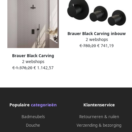
Brauer Black Carving inbouw
2 webshops
douchethermostaat met
€ 780,20
€ 741,19
inbouwdeel 3 carving
knoppen mat zwart 5-S-089
Brauer Black Carving
2 webshops
thermostatische inbouw
€ 1.376,20
€ 1.142,57
regendouche 3-weg
omstelling SET 45 met 20 cm
douchekop en gebogen
muurarm en 3-standen
handdouche en doucheslang
en geïntegreerde glijstang
Populaire
categorieën
Klantenservice
mat zwart
Badmeubels
Retourneren & ruilen
Douche
Verzending & bezorging