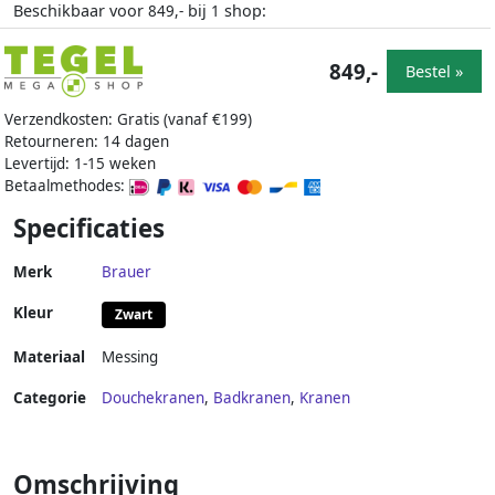
Beschikbaar voor
bij
shop:
849,-
1
849,-
Bestel »
Verzendkosten: Gratis (vanaf €199)
Retourneren: 14 dagen
Levertijd: 1-15 weken
Betaalmethodes:
Specificaties
Merk
Brauer
Kleur
Zwart
Materiaal
Messing
Categorie
Douchekranen
,
Badkranen
,
Kranen
Omschrijving