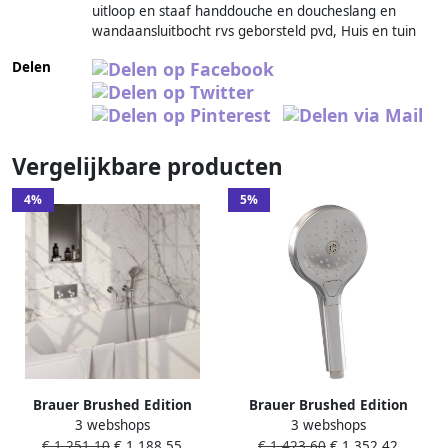
uitloop en staaf handdouche en doucheslang en
wandaansluitbocht rvs geborsteld pvd, Huis en tuin
Delen
Vergelijkbare producten
4%
5%
Brauer Brushed Edition
Brauer Brushed Edition
3 webshops
3 webshops
thermostatische inbouw
thermostatische inbouw
€ 1.251,10
€ 1.188,55
€ 1.423,60
€ 1.352,42
badkraan met drukknoppen
badkraan met drukknoppen