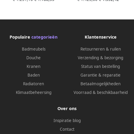
SET 04 met uitloop en 3-
SET 04 met
standen handdouche en
badvulcombinatie en 3-
doucheslang en
standen handdouche en
wandaansluitbocht RVS
doucheslang en
geborsteld PVD
wandaansluitbocht RVS
Populaire
categorieën
Klantenservice
geborsteld PVD
Badmeubels
Retourneren & ruilen
Douche
Verzending & bezorging
Kranen
Status van bestelling
Baden
Garantie & reparatie
Radiatoren
Betaalmogelijkheden
Klimaatbeheersing
Voorraad & beschikbaarheid
Over ons
Inspiratie blog
Contact