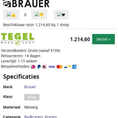
0
Beschikbaar voor
bij
shop:
1.214,60
1
1.214,60
Bestel »
Verzendkosten: Gratis (vanaf €199)
Retourneren: 14 dagen
Levertijd: 1-15 weken
Betaalmethodes:
Specificaties
Merk
Brauer
Kleur
Zilver
Materiaal
Messing
Categorie
Badkranen
,
Kranen