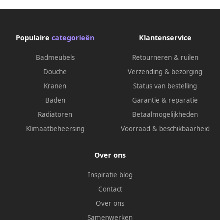
doucheslang en
en wandaansluitbocht koper
wandaansluitbocht koper
geborsteld PVD
geborsteld PVD
Populaire
categorieën
Klantenservice
Badmeubels
Retourneren & ruilen
Douche
Verzending & bezorging
Kranen
Status van bestelling
Baden
Garantie & reparatie
Radiatoren
Betaalmogelijkheden
Klimaatbeheersing
Voorraad & beschikbaarheid
Over ons
Inspiratie blog
Contact
Over ons
Samenwerken