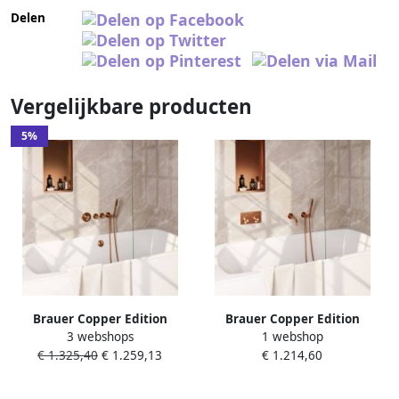
Delen
Vergelijkbare producten
5%
Brauer Copper Edition
Brauer Copper Edition
3 webshops
1 webshop
thermostatische inbouw
thermostatische inbouw
€ 1.325,40
€ 1.259,13
€ 1.214,60
badkraan SET 02 met
badkraan met drukknoppen
badvulcombinatie en 3-
SET 03 met uitloop en staaf
standen handdouche en
handdouche en doucheslang