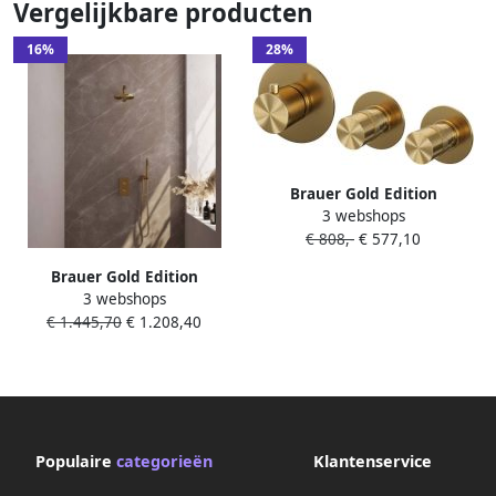
Vergelijkbare producten
16%
28%
Brauer Gold Edition
3 webshops
inbouwthermostaat met
€ 808,-
€ 577,10
inbouwdeel 3 gladde
knoppen PVD geborsteld
Brauer Gold Edition
goud 5-GG-088
3 webshops
thermostatische inbouw
€ 1.445,70
€ 1.208,40
regendouche 3-weg
omstelling SET 45 met 20 cm
douchekop en gebogen
muurarm en 3-standen
handdouche en doucheslang
en geïntegreerde glijstang
Populaire
categorieën
Klantenservice
goud geborsteld PVD