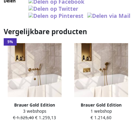
Delen
Vergelijkbare producten
5%
Brauer Gold Edition
Brauer Gold Edition
3 webshops
1 webshop
thermostatische inbouw
thermostatische inbouw
€ 1.325,40
€ 1.259,13
€ 1.214,60
badkraan SET 02 met
badkraan met drukknoppen
badvulcombinatie en 3-
SET 04 met uitloop en 3-
standen handdouche en
standen handdouche en
doucheslang en
doucheslang en