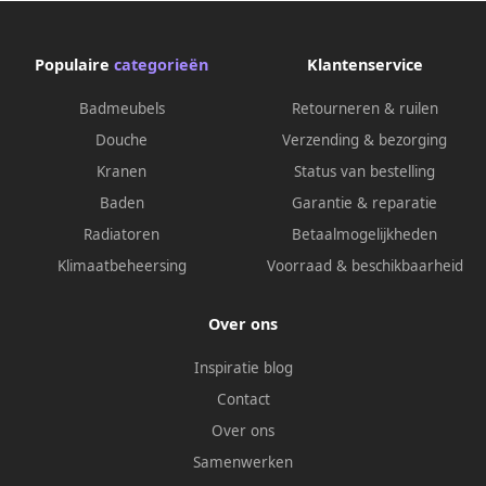
wandaansluitbocht goud
wandaansluitbocht goud
geborsteld PVD
geborsteld PVD
Populaire
categorieën
Klantenservice
Badmeubels
Retourneren & ruilen
Douche
Verzending & bezorging
Kranen
Status van bestelling
Baden
Garantie & reparatie
Radiatoren
Betaalmogelijkheden
Klimaatbeheersing
Voorraad & beschikbaarheid
Over ons
Inspiratie blog
Contact
Over ons
Samenwerken