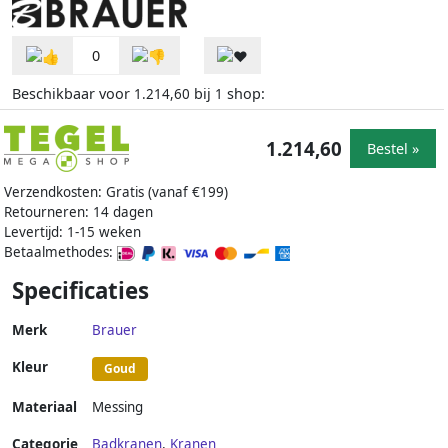
0
Beschikbaar voor
bij
shop:
1.214,60
1
1.214,60
Bestel »
Verzendkosten: Gratis (vanaf €199)
Retourneren: 14 dagen
Levertijd: 1-15 weken
Betaalmethodes:
Specificaties
Merk
Brauer
Kleur
Goud
Materiaal
Messing
Categorie
Badkranen
,
Kranen