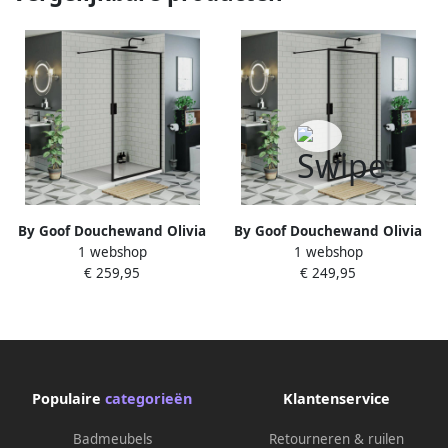
By Goof Douchewand Olivia
By Goof Douchewand Olivia
1 webshop
1 webshop
120x200cm Helder Glas Mat
110x200cm Helder Glas Mat
€ 259,95
€ 249,95
Zwart Raamwerk
Zwart Raamwerk
Populaire
categorieën
Klantenservice
Badmeubels
Retourneren & ruilen