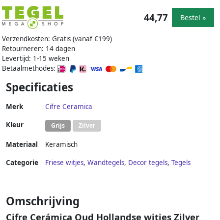
44,77
Bestel »
Verzendkosten: Gratis (vanaf €199)
Retourneren: 14 dagen
Levertijd: 1-15 weken
Betaalmethodes:
Specificaties
Merk
Cifre Ceramica
Kleur
Grijs
Zilver
Materiaal
Keramisch
Categorie
Friese witjes
,
Wandtegels
,
Decor tegels
,
Tegels
Omschrijving
Cifre Cerámica Oud Hollandse witjes Zilver