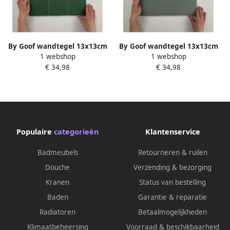
By Goof wandtegel 13x13cm
By Goof wandtegel 13x13cm
1 webshop
1 webshop
10mm Vierkant Oud groen
10mm Vierkant Jade Glans
€ 34,98
€ 34,98
Glans SW07310720-14
SW07310720-16
Populaire
categorieën
Klantenservice
Badmeubels
Retourneren & ruilen
Douche
Verzending & bezorging
Kranen
Status van bestelling
Baden
Garantie & reparatie
Radiatoren
Betaalmogelijkheden
Klimaatbeheersing
Voorraad & beschikbaarheid