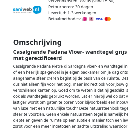
Verzendkosten: Gratis (vanaf € 50)
Retourneren: 30 dagen
Levertijd: 1-3 werkdagen
Betaalmethodes:
Omschrijving
Casalgrande Padana Vloer- wandtegel grijs
mat gerectificeerd
Casalgrande Padana Pietre di Sardegna vloer- en wandtegel in ca
of een heerlijk spa-gevoel in je eigen badkamer om je dag ontspa
aangename sfeer creren begint bij de basis van de ruimte. Dez
dus niet alleen fijn voor het oog, maar indirect ook voor jouw
verschillende kanten op. Goed om te weten is dat hij geschikt i
ook als wandtegels gebruikt worden. Let er hierbij wel op dat 
lastiger wordt om gaten te boren voor bijvoorbeeld een inbo
van luxe met een natuurlijke touch? Deze natuursteenlook te
sfeer te voorzien. Geen enkele natuursteen tegel is namelijk h
diepte en geven de ruimte op een subtiele manier toch een lev
zorgt voor een meer ingetogen en zachte uitstraling waardoor 