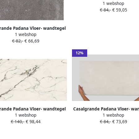
1 webshop
Stile 120x60cm beige ma
€ 84,-
€ 59,05
gerectificeerd
rande Padana Vloer- wandtegel
1 webshop
s Pietre di Sardegna 60x60cm
€ 82,-
€ 66,69
aprera mat gerectificeerd
12%
rande Padana Vloer- wandtegel
Casalgrande Padana Vloer- wa
1 webshop
1 webshop
merlook Marmora 120x60cm
beige Metropolis 120x60cm sa
€ 140,-
€ 98,44
€ 84,-
€ 73,69
ense vein-touch satijnglans
gerectificeerd
gerectificeerd