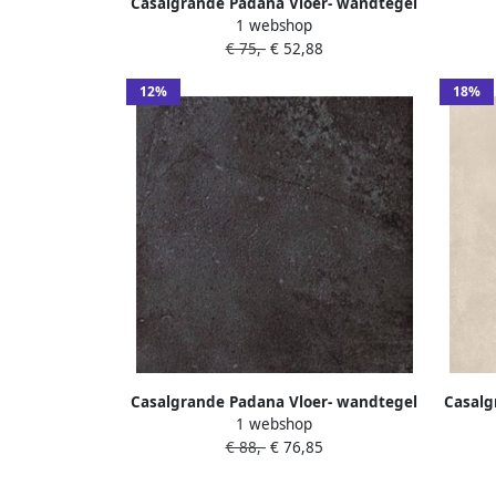
Casalgrande Padana Vloer- wandtegel
1 webshop
betonlook Manhattan 60x60cm harlem
€ 75,-
€ 52,88
mat gerectificeerd
12%
18%
Casalgrande Padana Vloer- wandtegel
Casalg
1 webshop
Pietre di Sardegna 60x60cm tavolara
Piet
€ 88,-
€ 76,85
mat gerectificeerd
r