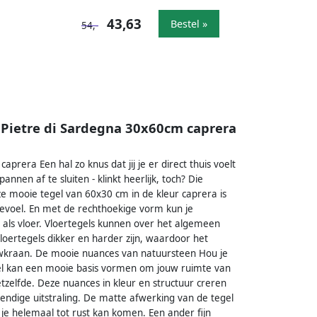
43,63
Bestel »
54,-
 Pietre di Sardegna 30x60cm caprera
prera Een hal zo knus dat jij je er direct thuis voelt
nnen af te sluiten - klinkt heerlijk, toch? Die
e mooie tegel van 60x30 cm in de kleur caprera is
 gevoel. En met de rechthoekige vorm kun je
s als vloer. Vloertegels kunnen over het algemeen
vloertegels dikker en harder zijn, waardoor het
uwkraan. De mooie nuances van natuursteen Hou je
gel kan een mooie basis vormen om jouw ruimte van
etzelfde. Deze nuances in kleur en structuur creren
endige uitstraling. De matte afwerking van de tegel
je helemaal tot rust kan komen. Een ander fijn