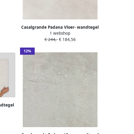
t
Casalgrande Padana Vloer- wandtegel
1 webshop
betonlook Metropolis 120x120cm sand
€ 244,-
€ 184,56
mat gerectificeerd
12%
ndtegel
nd mat