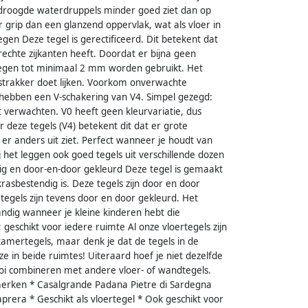
gedroogde waterdruppels minder goed ziet dan op
grip dan een glanzend oppervlak, wat als vloer in
gen Deze tegel is gerectificeerd. Dit betekent dat
echte zijkanten heeft. Doordat er bijna geen
voegen tot minimaal 2 mm worden gebruikt. Het
 strakker doet lijken. Voorkom onverwachte
 hebben een V-schakering van V4. Simpel gezegd:
t verwachten. V0 heeft geen kleurvariatie, dus
or deze tegels (V4) betekent dit dat er grote
l er anders uit ziet. Perfect wanneer je houdt van
ij het leggen ook goed tegels uit verschillende dozen
dig en door-en-door gekleurd Deze tegel is gemaakt
krasbestendig is. Deze tegels zijn door en door
gels zijn tevens door en door gekleurd. Het
handig wanneer je kleine kinderen hebt die
 geschikt voor iedere ruimte Al onze vloertegels zijn
adkamertegels, maar denk je dat de tegels in de
e in beide ruimtes! Uiteraard hoef je niet dezelfde
oi combineren met andere vloer- of wandtegels.
merken * Casalgrande Padana Pietre di Sardegna
prera * Geschikt als vloertegel * Ook geschikt voor