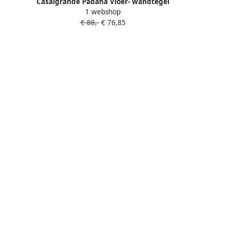
Casalgrande Padana Vloer- wandtegel
1 webshop
Pietre di Sardegna 60x60cm punta
€ 88,-
€ 76,85
molara mat gerectificeerd