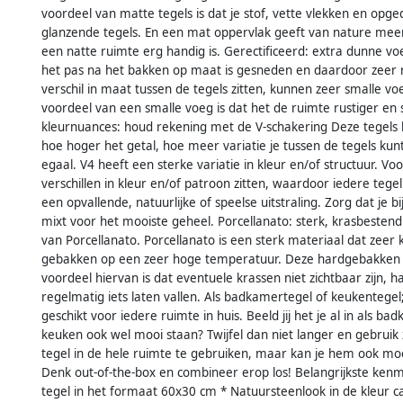
voordeel van matte tegels is dat je stof, vette vlekken en op
glanzende tegels. En een mat oppervlak geeft van nature meer 
een natte ruimte erg handig is. Gerectificeerd: extra dunne voe
het pas na het bakken op maat is gesneden en daardoor zeer r
verschil in maat tussen de tegels zitten, kunnen zeer smalle 
voordeel van een smalle voeg is dat het de ruimte rustiger en
kleurnuances: houd rekening met de V-schakering Deze tegels
hoe hoger het getal, hoe meer variatie je tussen de tegels kun
egaal. V4 heeft een sterke variatie in kleur en/of structuur. Vo
verschillen in kleur en/of patroon zitten, waardoor iedere tege
een opvallende, natuurlijke of speelse uitstraling. Zorg dat je b
mixt voor het mooiste geheel. Porcellanato: sterk, krasbesten
van Porcellanato. Porcellanato is een sterk materiaal dat zeer 
gebakken op een zeer hoge temperatuur. Deze hardgebakken te
voordeel hiervan is dat eventuele krassen niet zichtbaar zijn, 
regelmatig iets laten vallen. Als badkamertegel of keukentegel;
geschikt voor iedere ruimte in huis. Beeld jij het je al in als b
keuken ook wel mooi staan? Twijfel dan niet langer en gebruik z
tegel in de hele ruimte te gebruiken, maar kan je hem ook mo
Denk out-of-the-box en combineer erop los! Belangrijkste ken
tegel in het formaat 60x30 cm * Natuursteenlook in de kleur ca