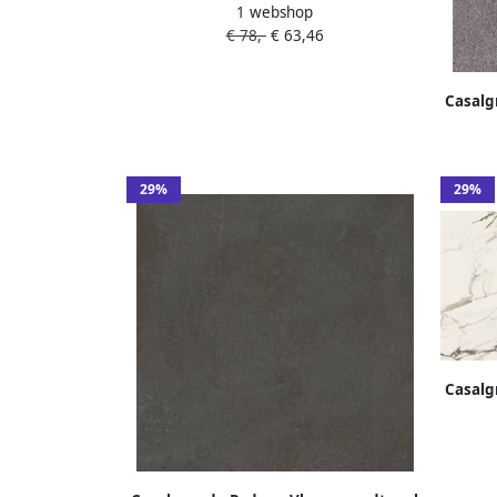
1 webshop
grijs Pietre di Sardegna 90x45cm
€ 78,-
€ 63,46
caprera mat gerectificeerd
Casalg
grij
c
29%
29%
Casalg
mar
lun