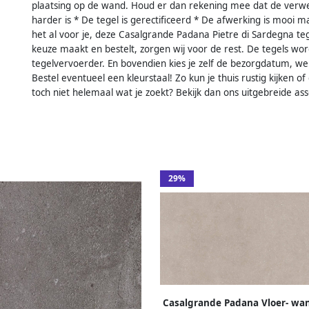
plaatsing op de wand. Houd er dan rekening mee dat de verwerk
harder is * De tegel is gerectificeerd * De afwerking is mooi ma
het al voor je, deze Casalgrande Padana Pietre di Sardegna tege
keuze maakt en bestelt, zorgen wij voor de rest. De tegels wo
tegelvervoerder. En bovendien kies je zelf de bezorgdatum, wel z
Bestel eventueel een kleurstaal! Zo kun je thuis rustig kijken of 
toch niet helemaal wat je zoekt? Bekijk dan ons uitgebreide as
29%
Casalgrande Padana Vloer- wa