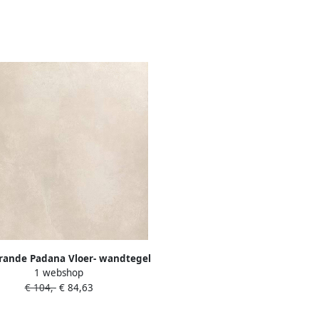
rande Padana Vloer- wandtegel
1 webshop
re di Sardegna 90x90cm porto
€ 104,-
€ 84,63
otondo mat gerectificeerd