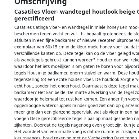
Omschrijving
Casatiles Vloer- wandtegel houtlook beige
gerectificeerd
Casatiles Catinga vloer- en wandtegel in miele honey Een moo
beschermen tegen vocht en vuil - hij bepaalt grotendeels de s
afsluiten in een fijne badkamer of nieuwe recepten uitprobere
exemplaar van 60x15 cm in de kleur miele honey voor jou dat 
verschillende kanten op. Deze tegel kan op de vloer gelegd wo
als wandtegels gebruikt kunnen worden? Houd er dan wel reken
waardoor het iets moeilijker is om gaten te boren voor bijvo
tegels Hout in je badkamer, enorm stijlvol en warm. Deze houtlo
tegenstelling tot een echte houten vloer. De houtlook zorgt er
echt hout, zonder het onderhoud. Daarnaast is deze tegel makke
badkamer? Het kan beide! De matte afwerking van de tegel zor
waardoor je helemaal tot rust kan komen. Een ander fijn voorde
opgedroogde waterdruppels minder goed ziet dan op glanzende
meer grip dan een glanzend oppervlak, wat als vloer in een nat
voegen Deze gerectificeerde tegel is pas op maat gesneden na
zijkanten. Doordat de tegels nagenoeg even groot zijn, kun j
Het voordeel van een smalle voeg is dat de ruimte er rustiger
kleurnuances: houd rekening met de V-schakering Deze tegels