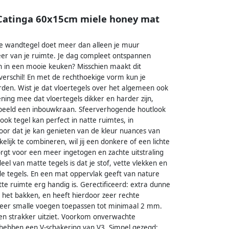
 Catinga 60x15cm miele honey mat
ie wandtegel doet meer dan alleen je muur
feer van je ruimte. Je dag compleet ontspannen
n in een mooie keuken? Misschien maakt dit
verschil! En met de rechthoekige vorm kun je
rden. Wist je dat vloertegels over het algemeen ook
ing mee dat vloertegels dikker en harder zijn,
orbeeld een inbouwkraan. Sfeerverhogende houtlook
ok tegel kan perfect in natte ruimtes, in
voor dat je kan genieten van de kleur nuances van
lijk te combineren, wil jij een donkere of een lichte
gt voor een meer ingetogen en zachte uitstraling
el van matte tegels is dat je stof, vette vlekken en
 tegels. En een mat oppervlak geeft van nature
te ruimte erg handig is. Gerectificeerd: extra dunne
 het bakken, en heeft hierdoor zeer rechte
e zeer smalle voegen toepassen tot minimaal 2 mm.
 en strakker uitziet. Voorkom onverwachte
 hebben een V-schakering van V3. Simpel gezegd: