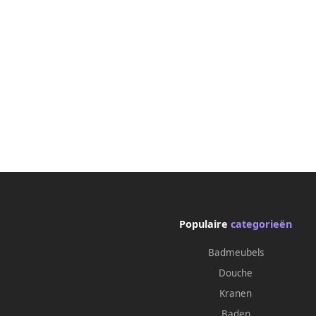
Populaire
categorieën
Badmeubels
Douche
Kranen
Baden