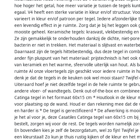
hoe hoger het getal, hoe meer variatie je tussen de tegels kun
egaal. V4 heeft een sterke variatie in kleur en/of structuur. Voo
varieert in kleur en/of patroon per tegel. Iedere afzonderlijke
een levendig effect in je ruimte. Zorg dat je bij het leggen ook
mooiste geheel. Keramische tegels: krasvast, vlekbestendig en
Ze zijn gemakkelijk te onderhouden dankzij de dichte, niet-pore
bacterin er niet in trekken. Het materiaal is slijtvast en water
Daarnaast zijn de tegels hittebestendig, dus deze tegel in co
ander fijn pluspunt van het materiaal: prijstechnisch is het ook
van keramiek en het warme, sfeervolle uiterlijk van hout. Als 
ruimte Al onze vloertegels zijn geschikt voor iedere ruimte in hu
denk je dat de tegels in de keuken ook wel mooi staan? Twijfel 
Uiteraard hoef je niet dezelfde tegel in de hele ruimte te g
andere vloer- of wandtegels. Denk out-of-the-box en combineer
Catinga tegel in het formaat 60x15 cm * Houtlook in de kleur m
voor plaatsing op de wand. Houd er dan rekening mee dat de ve
en harder is * De tegel is gerectificeerd * De afwerking is mooi
je het al voor je, deze Casatiles Catinga tegel van 60x15 cm bij
bestelt, zorgen wij voor de rest. De tegels worden namelijk zo
En bovendien kies je zelf de bezorgdatum, wel zo fijn! Twijfel j
een kleurstaal! Zo kun je thuis rustig kijken of de kleur en het m