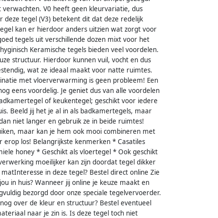
t verwachten. V0 heeft geen kleurvariatie, dus
r deze tegel (V3) betekent dit dat deze redelijk
 tegel kan er hierdoor anders uitzien wat zorgt voor
 goed tegels uit verschillende dozen mixt voor het
 hyginisch Keramische tegels bieden veel voordelen.
uze structuur. Hierdoor kunnen vuil, vocht en dus
bestendig, wat ze ideaal maakt voor natte ruimtes.
mbinatie met vloerverwarming is geen probleem! Een
 nog eens voordelig. Je geniet dus van alle voordelen
badkamertegel of keukentegel; geschikt voor iedere
is. Beeld jij het je al in als badkamertegels, maar
dan niet langer en gebruik ze in beide ruimtes!
ebruiken, maar kan je hem ook mooi combineren met
 erop los! Belangrijkste kenmerken * Casatiles
iele honey * Geschikt als vloertegel * Ook geschikt
rwerking moeilijker kan zijn doordat tegel dikker
 matInteresse in deze tegel? Bestel direct online Zie
 jou in huis? Wanneer jij online je keuze maakt en
rgvuldig bezorgd door onze speciale tegelvervoerder.
e nog over de kleur en structuur? Bestel eventueel
ateriaal naar je zin is. Is deze tegel toch niet