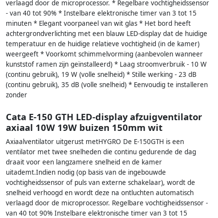
verlaagd door de microprocessor. * Regelbare vochtigheidssensor
- van 40 tot 90% * Instelbare elektronische timer van 3 tot 15
minuten * Elegant voorpaneel van wit glas * Het bord heeft
achtergrondverlichting met een blauw LED-display dat de huidige
temperatuur en de huidige relatieve vochtigheid (in de kamer)
weergeeft * Voorkomt schimmelvorming (aanbevolen wanneer
kunststof ramen zijn geïnstalleerd) * Laag stroomverbruik - 10 W
(continu gebruik), 19 W (volle snelheid) * Stille werking - 23 dB
(continu gebruik), 35 dB (volle snelheid) * Eenvoudig te installeren
zonder
Cata E-150 GTH LED-display afzuigventilator
axiaal 10W 19W buizen 150mm wit
Axiaalventilator uitgerust metHYGRO De E-150GTH is een
ventilator met twee snelheden die continu gedurende de dag
draait voor een langzamere snelheid en de kamer
uitademt.Indien nodig (op basis van de ingebouwde
vochtigheidssensor of puls van externe schakelaar), wordt de
snelheid verhoogd en wordt deze na ontluchten automatisch
verlaagd door de microprocessor. Regelbare vochtigheidssensor -
van 40 tot 90% Instelbare elektronische timer van 3 tot 15