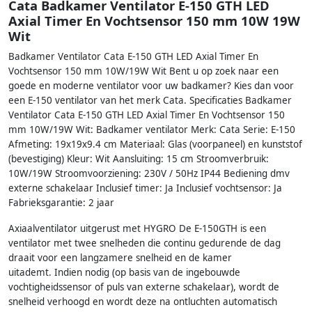
Cata Badkamer Ventilator E-150 GTH LED
Axial Timer En Vochtsensor 150 mm 10W 19W
Wit
Badkamer Ventilator Cata E-150 GTH LED Axial Timer En
Vochtsensor 150 mm 10W/19W Wit Bent u op zoek naar een
goede en moderne ventilator voor uw badkamer? Kies dan voor
een E-150 ventilator van het merk Cata. Specificaties Badkamer
Ventilator Cata E-150 GTH LED Axial Timer En Vochtsensor 150
mm 10W/19W Wit: Badkamer ventilator Merk: Cata Serie: E-150
Afmeting: 19x19x9.4 cm Materiaal: Glas (voorpaneel) en kunststof
(bevestiging) Kleur: Wit Aansluiting: 15 cm Stroomverbruik:
10W/19W Stroomvoorziening: 230V / 50Hz IP44 Bediening dmv
externe schakelaar Inclusief timer: Ja Inclusief vochtsensor: Ja
Fabrieksgarantie: 2 jaar
Axiaalventilator uitgerust met HYGRO De E-150GTH is een
ventilator met twee snelheden die continu gedurende de dag
draait voor een langzamere snelheid en de kamer
uitademt. Indien nodig (op basis van de ingebouwde
vochtigheidssensor of puls van externe schakelaar), wordt de
snelheid verhoogd en wordt deze na ontluchten automatisch