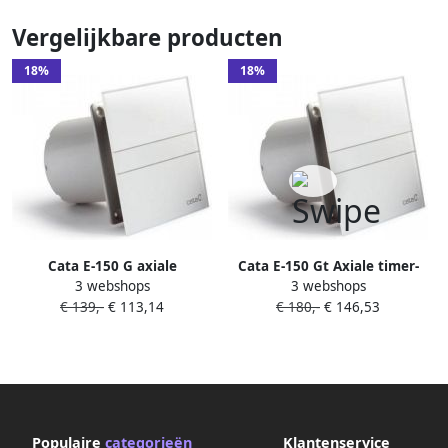
Vergelijkbare producten
18%
18%
Cata E-150 G axiale
Cata E-150 Gt Axiale timer-
3 webshops
3 webshops
afzuigventilator 21W buizen
afzuigventilator 21W kanaal
€ 139,-
€ 113,14
€ 180,-
€ 146,53
150 mm wit
150 mm wit
Populaire
categorieën
Klantenservice