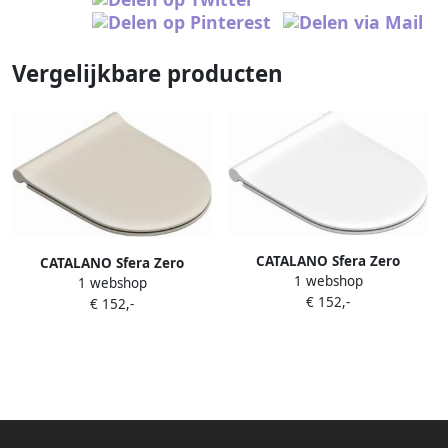
Vergelijkbare producten
CATALANO Sfera Zero
CATALANO Sfera Zero
1 webshop
closetzitting slim SC QR mat
1 webshop
closetzitting slim SC QR Mat
€ 152,-
wit 0551200021 LEVERBAAR
€ 152,-
Sabbia 0551200029
EIND JULI