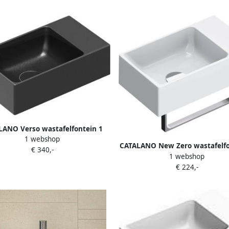
LANO Verso wastafelfontein 1
1 webshop
m wand hxbxd 95x400x230mm
CATALANO New Zero wastafelfo
€ 340,-
er kraangat uittikbaar rechts
1 webshop
waskom wand hxbxd 120x400
onder overloop mat zwart
€ 224,-
zonder kraangat uittikbaar r
zonder overloop wit