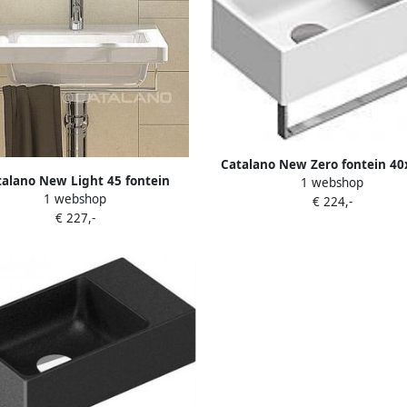
Catalano New Zero fontein 4
talano New Light 45 fontein
1 webshop
zonder overloop met catag
1 webshop
45x34cm 145LI00
€ 224,-
14023VE00
€ 227,-