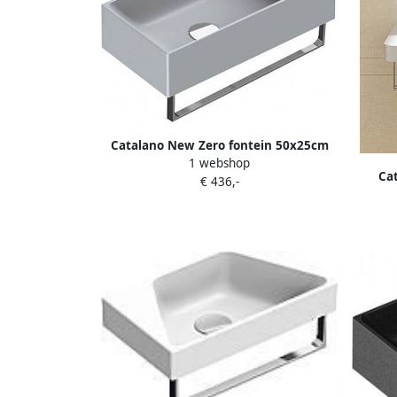
Catalano New Zero fontein 50x25cm
1 webshop
cement mat 15025VECS
Ca
€ 436,-