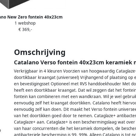
ano New Zero fontein 40x23cm
1 webshop
mat zwart 14023VENS
€ 369,-
Omschrijving
Catalano Verso fontein 40x23cm keramiek 
Verkrijgbaar in 4 kleuren Voorzien van hoogwaardig Cataglaze
doortikbaar kraangat (universeel) Vrijhangend of plaatsing op e
en bevestigingsset Optioneel met RVS handdoekhouder Met doo
heeft een doortikbaar kraangat. Dat wil zeggen dat het fonte
fontein kan combineren met een wandkraan. Wil je wel gebru
eenvoudig zelf het kraangat doortikken. Catalano heeft hier
eenvoudig zelf kan doen. Dit maakt het Verso fontein universe
van het doortikken goed door te nemen. Cataglaze+ antibacter
Cataglaze+ aan. Cataglaze+ is een beschermingslaag wat over h
van haar concurrenten die het keramiek dompelen, de besch
o
antibacteriele bescherming is 99, 99%. Alleen Catalano is tot