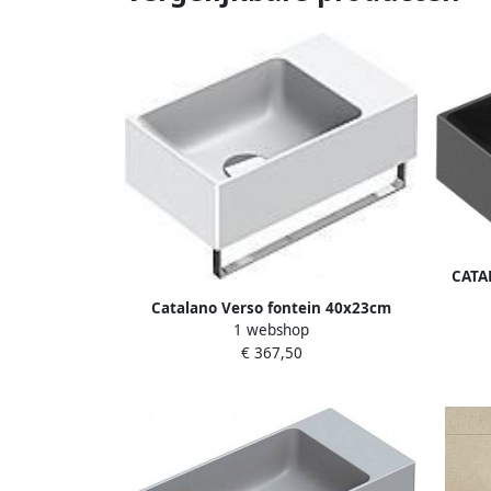
CATA
wasko
Catalano Verso fontein 40x23cm
zond
1 webshop
zonder kraangat met cataglaze mat
z
€ 367,50
wit 14023VEBM