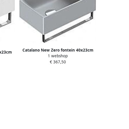
Catalano New Zero fontein 40x23cm
0x23cm
1 webshop
cement mat 14023VECS
laze
€ 367,50