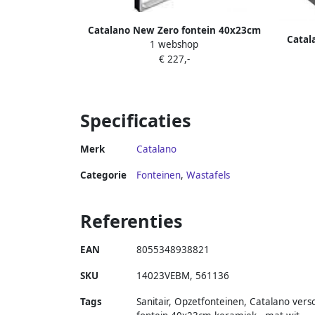
Catalano New Zero fontein 40x23cm
Catal
1 webshop
met cataglaze 14023ZE00
€ 227,-
Specificaties
Merk
Catalano
Categorie
Fonteinen
,
Wastafels
Referenties
EAN
8055348938821
SKU
14023VEBM
,
561136
Tags
Sanitair, Opzetfonteinen, Catalano vers