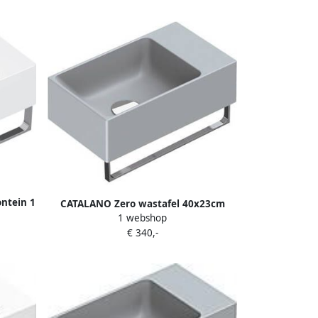
ntein 1
CATALANO Zero wastafel 40x23cm
x230mm
1 webshop
cement mat. Handdoekhouderbeugel
echts
€ 340,-
niet inbegrepen