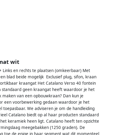
mat wit
+ Links en rechts te plaatsen (omkeerbaar) Met
en blad beide mogelijk Exclusief plug, sifon, kraan
rtikbaar kraangat Het Catalano Verso 40 fontein
in standaard geen kraangat heeft waardoor je het
ik maken van een opbouwkraan? Dan kun je
voor een voorbewerking gedaan waardoor je het
el toepasbaar. We adviseren je om de handleiding
ieel Catalano biedt op al haar producten standaard
et keramiek heen ligt. Catalano heeft ten opzichte
ermingslaag meegebakken (1250 graden). De
 nog toe de enige in haar segment wat dit momenteel