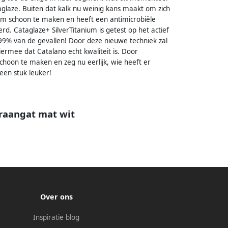
glaze. Buiten dat kalk nu weinig kans maakt om zich
om schoon te maken en heeft een antimicrobiële
rd. Cataglaze+ SilverTitanium is getest op het actief
 99% van de gevallen! Door deze nieuwe techniek zal
 hiermee dat Catalano echt kwaliteit is. Door
choon te maken en zeg nu eerlijk, wie heeft er
een stuk leuker!
raangat mat wit
Over ons
Inspiratie blog