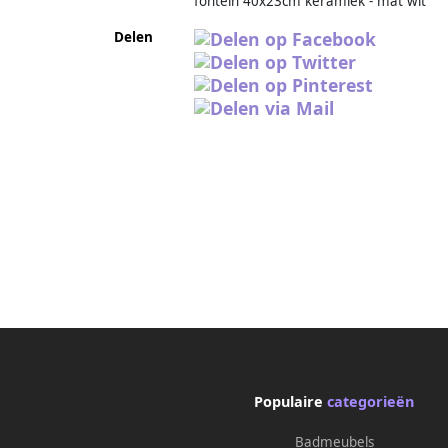
fontein 40x23cm keramiek - mat wit
Delen
Populaire
categorieën
Badmeubels