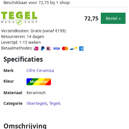
Beschikbaar voor
bij
shop:
72,75
1
72,75
Bestel »
Verzendkosten: Gratis (vanaf €199)
Retourneren: 14 dagen
Levertijd: 1-15 weken
Betaalmethodes:
Specificaties
Merk
Cifre Ceramica
Kleur
Multicolor
Materiaal
Keramisch
Categorie
Vloertegels
,
Tegels
Omschrijving