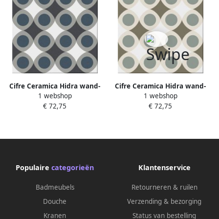
Cifre Ceramica Hidra wand-
Cifre Ceramica Hidra wand-
1 webshop
1 webshop
en vloertegel 20x20cm
en vloertegel 20x20cm
€ 72,75
€ 72,75
8.6mm Vierkant Hidra Pop
8.6mm Vierkant Hidra Pop
Cold SW07312195
Warm SW07312195-1
Populaire
categorieën
Klantenservice
Badmeubels
Retourneren & ruilen
Douche
Verzending & bezorging
Kranen
Status van bestelling