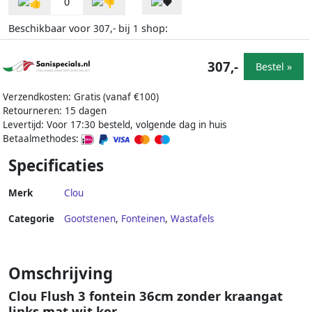
0
Beschikbaar voor
bij
shop:
307,-
1
307,-
Bestel »
Verzendkosten: Gratis (vanaf €100)
Retourneren: 15 dagen
Levertijd: Voor 17:30 besteld, volgende dag in huis
Betaalmethodes:
Specificaties
Merk
Clou
Categorie
Gootstenen
,
Fonteinen
,
Wastafels
Omschrijving
Clou Flush 3 fontein 36cm zonder kraangat
links mat wit ker.