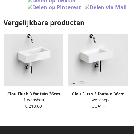
Vergelijkbare producten
Clou Flush 3 fontein 36cm
Clou Flush 3 fontein 36cm
1 webshop
1 webshop
zonder kraangat links wit
zonder kraangat rechts mat
€ 218,60
€ 341,-
keramiek CL 03.03033
wit ker.