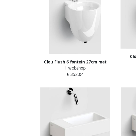
Cl
Clou Flush 6 fontein 27cm met
kra
1 webshop
kraangat wit keramiek CL 03.03060
€ 352,04