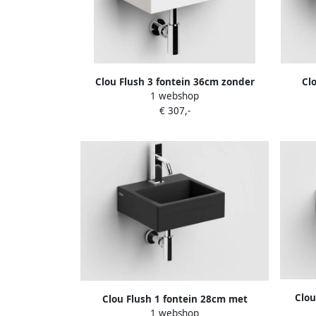
Clou Flush 3 fontein 36cm zonder
Cl
1 webshop
kraangat links mat wit keramisch CL
kra
€ 307,-
03.02033
Clou
Clou Flush 1 fontein 28cm met
kraa
1 webshop
kraangat mat zwart keramiek CL