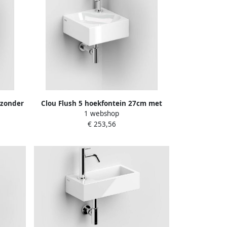
 zonder
Clou Flush 5 hoekfontein 27cm met
1 webshop
.03051
kraangat wit keramiek CL 03.03050
€ 253,56