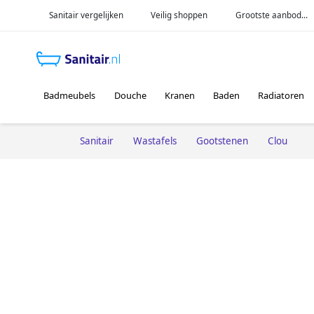
Sanitair vergelijken
Veilig shoppen
Grootste aanbod...
Badmeubels
Douche
Kranen
Baden
Radiatoren
Sanitair
Wastafels
Gootstenen
Clou