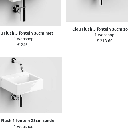
Clou Flush 3 fontein 36cm z
ou Flush 3 fontein 36cm met
1 webshop
kraangat links wit keramie
1 webshop
angat links mat wit keramiek
€ 218,60
03.03033
€ 246,-
 Flush 1 fontein 28cm zonder
1 webshop
ngat met plug wit keram. CL