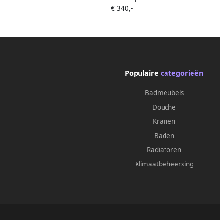
€ 340,-
03.12010
Populaire
categorieën
Badmeubels
Douche
Kranen
Baden
Radiatoren
Klimaatbeheersing