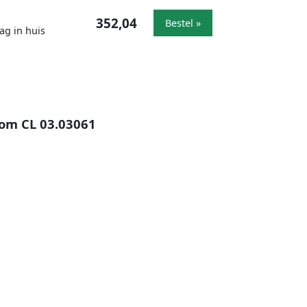
352,04
Bestel »
ag in huis
oom CL 03.03061