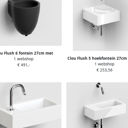
ou Flush 6 fontein 27cm met
Clou Flush 5 hoekfontein 27cm
1 webshop
angat mat zwart keramiek CL
1 webshop
kraangat wit keramiek CL 03
€ 491,-
03.12060
€ 253,56