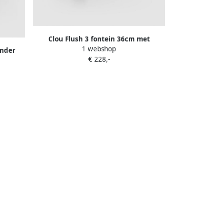
Clou Flush 3 fontein 36cm met
1 webshop
kraangat links wit keramiek CL
onder
€ 228,-
03.03032
k CL