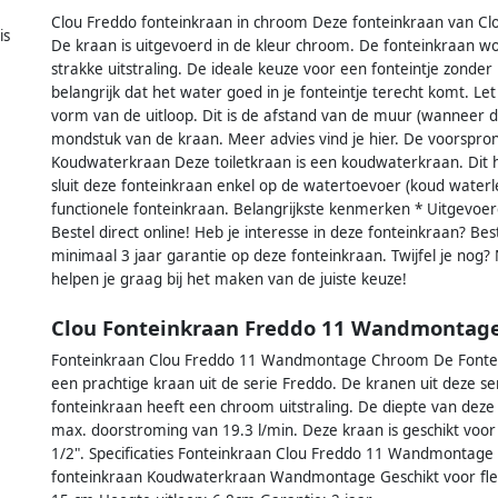
Clou Freddo fonteinkraan in chroom Deze fonteinkraan van Clo
is
De kraan is uitgevoerd in de kleur chroom. De fonteinkraan w
strakke uitstraling. De ideale keuze voor een fonteintje zonde
belangrijk dat het water goed in je fonteintje terecht komt. 
vorm van de uitloop. Dit is de afstand van de muur (wanneer d
mondstuk van de kraan. Meer advies vind je hier. De voorspron
Koudwaterkraan Deze toiletkraan is een koudwaterkraan. Dit h
sluit deze fonteinkraan enkel op de watertoevoer (koud waterle
functionele fonteinkraan. Belangrijkste kenmerken * Uitgevoerd
Bestel direct online! Heb je interesse in deze fonteinkraan? Best
minimaal 3 jaar garantie op deze fonteinkraan. Twijfel je nog?
helpen je graag bij het maken van de juiste keuze!
Clou Fonteinkraan Freddo 11 Wandmontag
Fonteinkraan Clou Freddo 11 Wandmontage Chroom De Fonte
een prachtige kraan uit de serie Freddo. De kranen uit deze se
fonteinkraan heeft een chroom uitstraling. De diepte van deze
max. doorstroming van 19.3 l/min. Deze kraan is geschikt voor
1/2". Specificaties Fonteinkraan Clou Freddo 11 Wandmontage 
fonteinkraan Koudwaterkraan Wandmontage Geschikt voor flexi