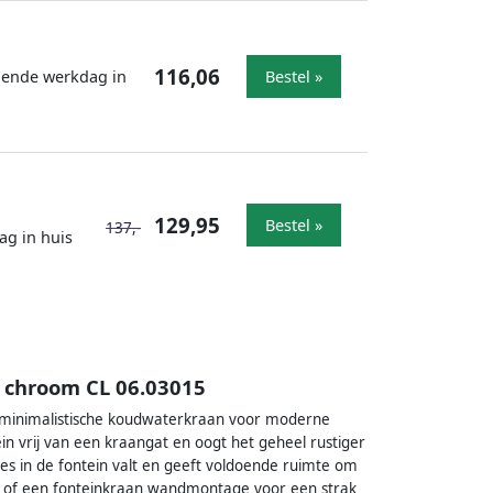
116,06
lgende werkdag in
Bestel »
129,95
Bestel »
137,-
ag in huis
 chroom CL 06.03015
minimalistische koudwaterkraan voor moderne
ein vrij van een kraangat en oogt het geheel rustiger
jes in de fontein valt en geeft voldoende ruimte om
 of een fonteinkraan wandmontage voor een strak