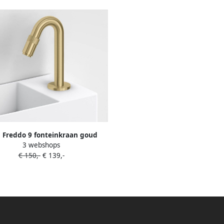
 Freddo 9 fonteinkraan goud
3 webshops
orsteld PVD CL 06.03013.82
€ 150,-
€ 139,-