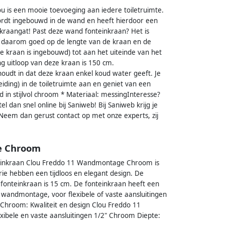
u is een mooie toevoeging aan iedere toiletruimte.
ordt ingebouwd in de wand en heeft hierdoor een
r kraangat! Past deze wand fonteinkraan? Het is
Let daarom goed op de lengte van de kraan en de
e kraan is ingebouwd) tot aan het uiteinde van het
g uitloop van deze kraan is 150 cm.
oudt in dat deze kraan enkel koud water geeft. Je
iding) in de toiletruimte aan en geniet van een
 in stijlvol chroom * Materiaal: messingInteresse?
el dan snel online bij Saniweb! Bij Saniweb krijg je
 Neem dan gerust contact op met onze experts, zij
e Chroom
inkraan Clou Freddo 11 Wandmontage Chroom is
rie hebben een tijdloos en elegant design. De
 fonteinkraan is 15 cm. De fonteinkraan heeft een
 wandmontage, voor flexibele of vaste aansluitingen
Chroom: Kwaliteit en design Clou Freddo 11
bele en vaste aansluitingen 1/2" Chroom Diepte: