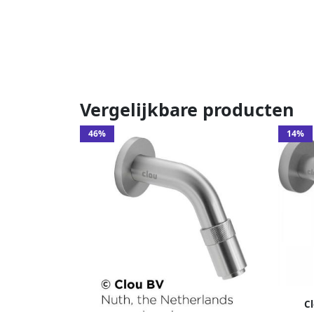
Vergelijkbare producten
46%
14%
C