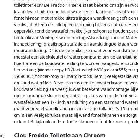
toiletinterieur? De Freddo 11 serie staat bekend om zijn een
kraan levert uitsluitend koud water en is daardoor ideaal voo
fonteinkraan met strakke uitstralingEen wandkraan geeft een ru
verdwijnt. Alleen de uitloop en bediening blijven zichtbaar. Hier
oppervlak rond de wastafel makkelijker schoon te houden.Ser
fonteinkraanMontage: wandmontageAfwerking: chroomMateriaal
inchBediening: draaiknopInstallatie en aansluitingDe kraan wo
muuraansluiting. Dit is de gebruikelijke maat voor wandkranen i
meestal een steeksleutel of waterpomptang om de aansluiting
hoeft alleen de koudwaterleiding te worden aangesloten.#ond
!important; }#onder-copy h3 {font-weight:600;color:#555;marg
#e5e5e5;}#onder-copy p { margin-top:0.3em; }Veelgestelde vr
en koud waterNee. Deze kraan is een koudwaterkraan en wordt
koudwaterleiding aanwezig is.Wat betekent wandmontage bij
op een muuraansluiting geplaatst in plaats van op de fontein ze
wastafel.Past een 1/2 inch aansluiting op een standaard waterle
maat voor veel wandkranen in sanitaire installaties.Is 15 cm ui
cm is een veelgebruikte maat bij wand fonteinkranen en zorgt d
uitkomt.Bekijk ook andere fonteinkranen of ontdek meer prod
Clou Freddo Toiletkraan Chroom
an,