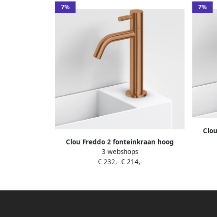
7%
7%
Clou
geb
Clou Freddo 2 fonteinkraan hoog
3 webshops
model brons geborsteld PVD CL
€ 232,-
€ 214,-
06.03.001.83.L