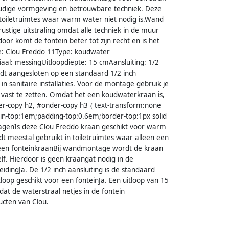
voudige vormgeving en betrouwbare techniek. Deze
r toiletruimtes waar warm water niet nodig is.Wand
stige uitstraling omdat alle techniek in de muur
door komt de fontein beter tot zijn recht en is het
ie: Clou Freddo 11Type: koudwater
: messingUitloopdiepte: 15 cmAansluiting: 1/2
rdt aangesloten op een standaard 1/2 inch
n sanitaire installaties. Voor de montage gebruik je
 vast te zetten. Omdat het een koudwaterkraan is,
er-copy h2, #onder-copy h3 { text-transform:none
in-top:1em;padding-top:0.6em;border-top:1px solid
agenIs deze Clou Freddo kraan geschikt voor warm
 meestal gebruikt in toiletruimtes waar alleen een
 een fonteinkraanBij wandmontage wordt de kraan
lf. Hierdoor is geen kraangat nodig in de
idingJa. De 1/2 inch aansluiting is de standaard
tloop geschikt voor een fonteinJa. Een uitloop van 15
at de waterstraal netjes in de fontein
ucten van Clou.