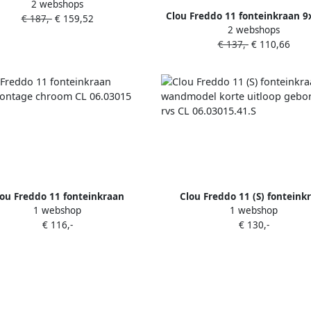
2 webshops
dmontage rvs geborsteld CL
Clou Freddo 11 fonteinkraan 
€ 187,-
€ 159,52
06.03015.41
2 webshops
korte uitloop met wandmon
€ 137,-
€ 110,66
chroom CL 06.03015.S
lou Freddo 11 fonteinkraan
Clou Freddo 11 (S) fonteink
1 webshop
1 webshop
montage chroom CL 06.03015
wandmodel korte uitloop gebo
€ 116,-
€ 130,-
rvs CL 06.03015.41.S