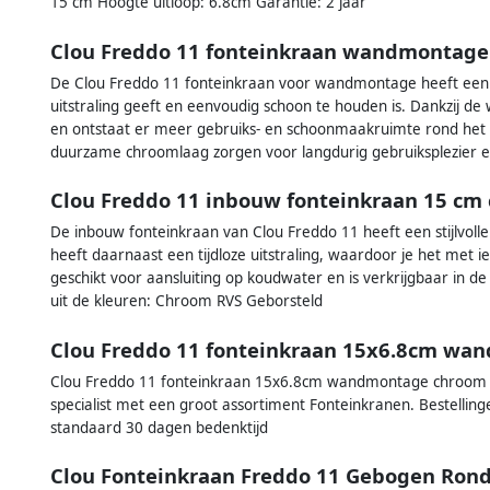
15 cm Hoogte uitloop: 6.8cm Garantie: 2 jaar
Clou Freddo 11 fonteinkraan wandmontag
De Clou Freddo 11 fonteinkraan voor wandmontage heeft een
uitstraling geeft en eenvoudig schoon te houden is. Dankzij de
en ontstaat er meer gebruiks- en schoonmaakruimte rond het 
duurzame chroomlaag zorgen voor langdurig gebruiksplezier en
Clou Freddo 11 inbouw fonteinkraan 15 cm
De inbouw fonteinkraan van Clou Freddo 11 heeft een stijlvoll
heeft daarnaast een tijdloze uitstraling, waardoor je het met ie
geschikt voor aansluiting op koudwater en is verkrijgbaar in 
uit de kleuren: Chroom RVS Geborsteld
Clou Freddo 11 fonteinkraan 15x6.8cm wa
Clou Freddo 11 fonteinkraan 15x6.8cm wandmontage chroom CL
specialist met een groot assortiment Fonteinkranen. Bestellin
standaard 30 dagen bedenktijd
Clou Fonteinkraan Freddo 11 Gebogen Ron