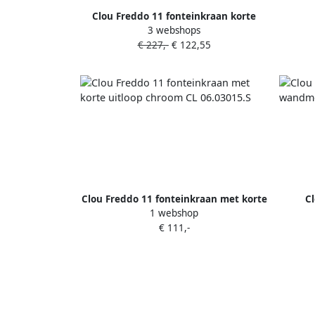
wan
Clou Freddo 11 fonteinkraan korte
3 webshops
uitloop rvs geborsteld CL 06.03015.41.S
€ 227,-
€ 122,55
Clou Freddo 11 fonteinkraan met korte
C
1 webshop
uitloop chroom CL 06.03015.S
wand
€ 111,-