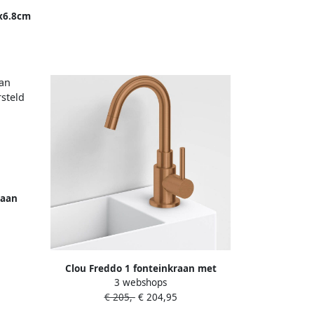
9x6.8cm
tage
raan
rsteld
Clou Freddo 1 fonteinkraan met
3 webshops
draaibare uitloop brons geborsteld
€ 205,-
€ 204,95
PVD CL 06.03.003.83