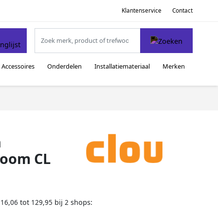
Klantenservice
Contact
Accessoires
Onderdelen
Installatiemateriaal
Merken
n
room CL
tot
bij
shops:
116,06
129,95
2