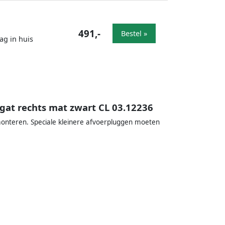
491,-
Bestel »
ag in huis
gat rechts mat zwart CL 03.12236
onteren. Speciale kleinere afvoerpluggen moeten