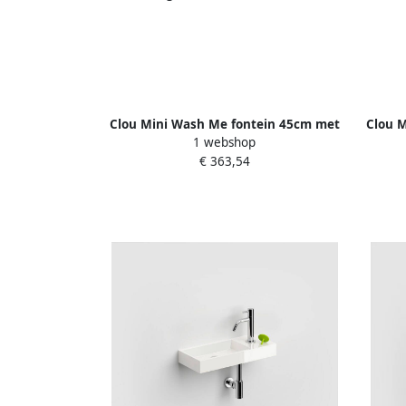
Clou Mini Wash Me fontein 45cm met
Clou 
1 webshop
kraangat rechts wit keramiek
k
€ 363,54