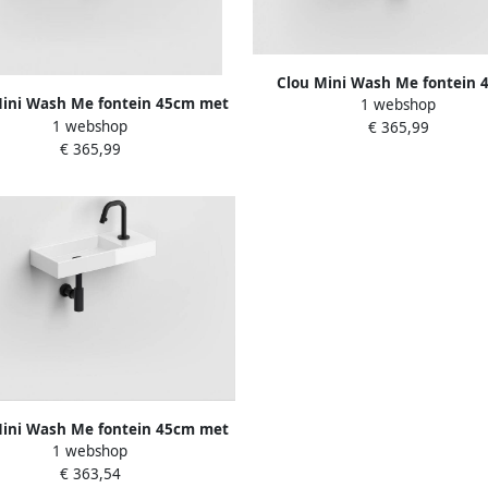
Clou Mini Wash Me fontein 
Mini Wash Me fontein 45cm met
1 webshop
zonder kraangat links wit kera
1 webshop
angat links wit keramiek CL
€ 365,99
03.03135
€ 365,99
03.03134
Mini Wash Me fontein 45cm met
1 webshop
ngat rechts wit keramiek CL
€ 363,54
03.03136