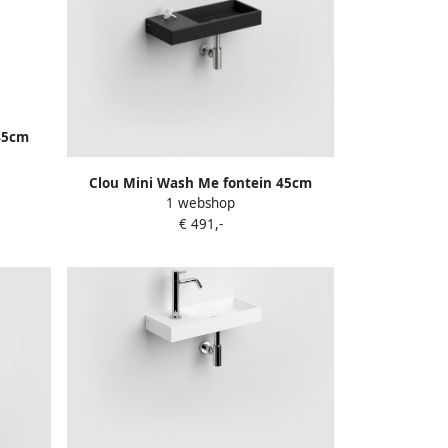
45cm
eram.
Clou Mini Wash Me fontein 45cm
1 webshop
zonder kraangat links mat zwart CL
€ 491,-
03.12235