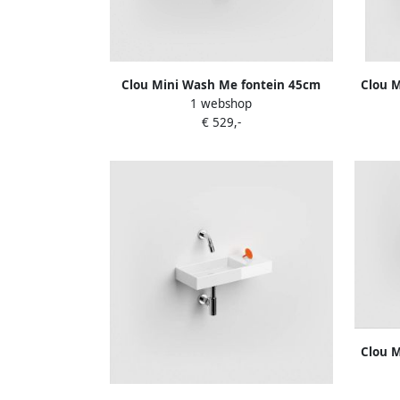
Clou Mini Wash Me fontein 45cm
Clou 
1 webshop
rechts zonder plug min. marmer CL
kra
€ 529,-
03.08135
Clou 
kraa