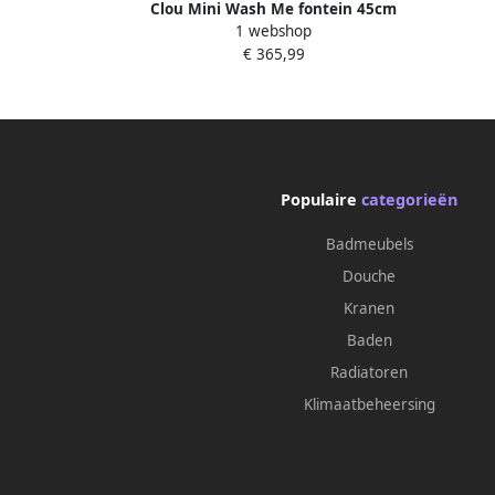
Clou Mini Wash Me fontein 45cm
1 webshop
zonder kraangat rechts wit keramiek
€ 365,99
CL 03.03137
Populaire
categorieën
Badmeubels
Douche
Kranen
Baden
Radiatoren
Klimaatbeheersing