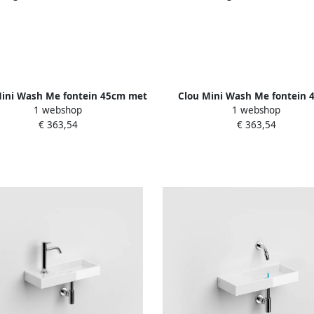
Mini Wash Me fontein 45cm met
Clou Mini Wash Me fontein 
1 webshop
1 webshop
raangat links wit keramiek
zonder kraangat links wit k
€ 363,54
€ 363,54