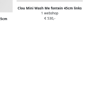
Clou Mini Wash Me fontein 45cm links
1 webshop
zonder plug aluite CL 03.13134
€ 530,-
45cm
miek CL