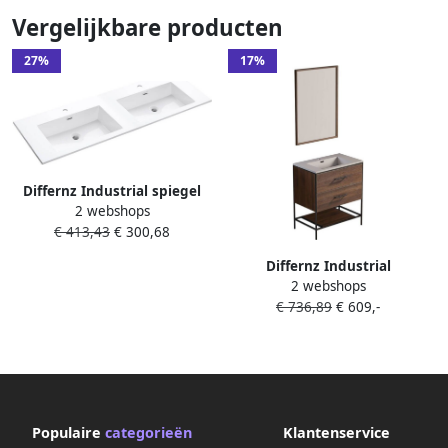
Vergelijkbare producten
27%
17%
Differnz Industrial spiegel
2 webshops
58x78cm bruin licht
€ 413,43
€ 300,68
Differnz Industrial
2 webshops
badkamermeubelset
€ 736,89
€ 609,-
75x82x46cm FSC MFC board
Wit keramiek Walnut mat
36.011.80
Populaire
categorieën
Klantenservice