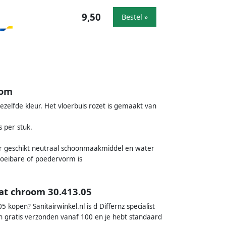
9,50
Bestel »
oom
ezelfde kleur. Het vloerbuis rozet is gemaakt van
s per stuk.
oor geschikt neutraal schoonmaakmiddel en water
vloeibare of poedervorm is
mat chroom 30.413.05
kopen? Sanitairwinkel.nl is d Differnz specialist
 gratis verzonden vanaf 100 en je hebt standaard