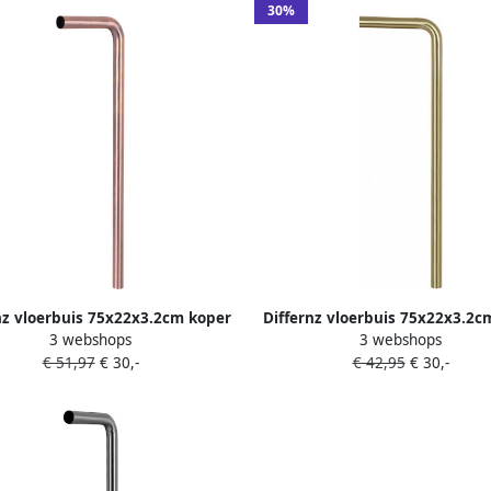
30%
nz vloerbuis 75x22x3.2cm koper
Differnz vloerbuis 75x22x3.2
3 webshops
3 webshops
mat 30.413.01
mat 30.413.04
€ 51,97
€ 30,-
€ 42,95
€ 30,-