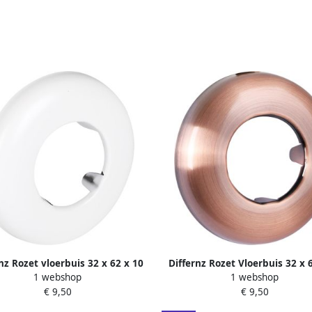
nz Rozet vloerbuis 32 x 62 x 10
Differnz Rozet Vloerbuis 32 x 
1 webshop
1 webshop
mm wit 30.413.24
mm rood koper 30.413.0
€ 9,50
€ 9,50