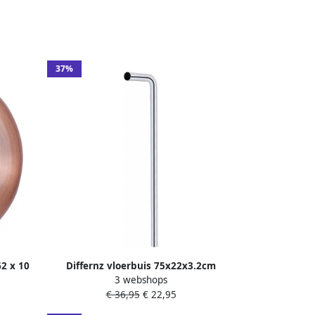
37%
62 x 10
Differnz vloerbuis 75x22x3.2cm
3 webshops
7
chroom 30.413.00
€ 36,95
€ 22,95