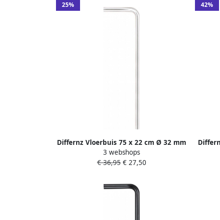
25%
42%
Differnz Vloerbuis 75 x 22 cm Ø 32 mm
Differ
3 webshops
wit 30.413.25
€ 36,95
€ 27,50