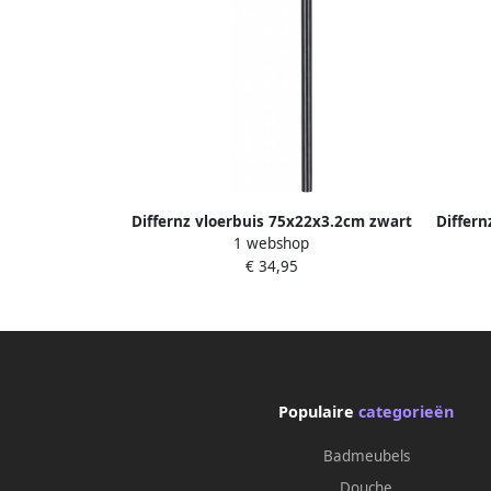
Differnz vloerbuis 75x22x3.2cm zwart
Differn
1 webshop
mat 30.413.03
€ 34,95
Populaire
categorieën
Badmeubels
Douche