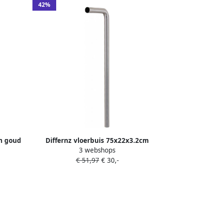
42%
cm goud
Differnz vloerbuis 75x22x3.2cm
3 webshops
chroom mat 30.413.02
€ 51,97
€ 30,-