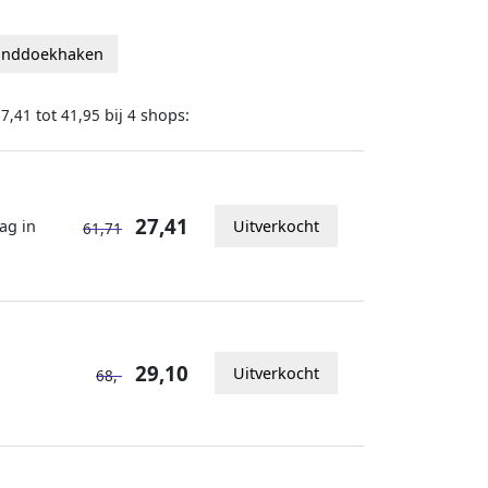
handdoekhaken
tot
bij
shops:
27,41
41,95
4
27,41
ag in
Uitverkocht
61,71
29,10
Uitverkocht
68,-