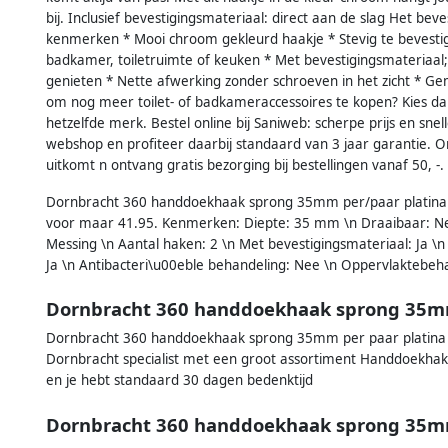
bij. Inclusief bevestigingsmateriaal: direct aan de slag Het bev
kenmerken * Mooi chroom gekleurd haakje * Stevig te bevesti
badkamer, toiletruimte of keuken * Met bevestigingsmateriaal; z
genieten * Nette afwerking zonder schroeven in het zicht * G
om nog meer toilet- of badkameraccessoires te kopen? Kies dan
hetzelfde merk. Bestel online bij Saniweb: scherpe prijs en snell
webshop en profiteer daarbij standaard van 3 jaar garantie. O
uitkomt n ontvang gratis bezorging bij bestellingen vanaf 50, -.
Dornbracht 360 handdoekhaak sprong 35mm per/paar platina
voor maar 41.95. Kenmerken: Diepte: 35 mm \n Draaibaar: Ne
Messing \n Aantal haken: 2 \n Met bevestigingsmateriaal: Ja \n
Ja \n Antibacteri\u00eble behandeling: Nee \n Oppervlakteb
Dornbracht 360 handdoekhaak sprong 35mm
Dornbracht 360 handdoekhaak sprong 35mm per paar platina m
Dornbracht specialist met een groot assortiment Handdoekhak
en je hebt standaard 30 dagen bedenktijd
Dornbracht 360 handdoekhaak sprong 35m