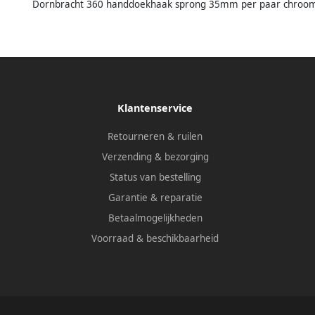
Dornbracht 360 handdoekhaak sprong 35mm per paar chroom 
Klantenservice
Retourneren & ruilen
Verzending & bezorging
Status van bestelling
Garantie & reparatie
Betaalmogelijkheden
Voorraad & beschikbaarheid