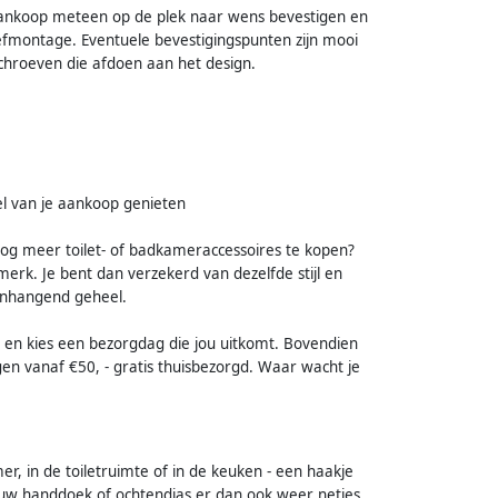
e aankoop meteen op de plek naar wens bevestigen en
oefmontage. Eventuele bevestigingspunten zijn mooi
schroeven die afdoen aan het design.
nel van je aankoop genieten
g meer toilet- of badkameraccessoires te kopen?
merk. Je bent dan verzekerd van dezelfde stijl en
menhangend geheel.
 en kies een bezorgdag die jou uitkomt. Bovendien
gen vanaf €50, - gratis thuisbezorgd. Waar wacht je
 in de toiletruimte of in de keuken - een haakje
jouw handdoek of ochtendjas er dan ook weer netjes