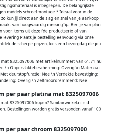
estigingsmateriaal is inbegrepen. De belangrijkste
gen middels schroefmontage * Ideaal voor in de
o kun jij direct aan de slag en snel van je aankoop
emaakt van hoogwaardig messingTip: Ben je van plan
 voor items uit dezelfde productserie of van
e levering Plaats je bestelling eenvoudig via onze
ntdek de scherpe prijzen, kies een bezorgdag die jou
 mat 8325097006 met artikelnummer: van 61.71 nu
e \n Oppervlaktebescherming: Overig \n Materiaal:
 Met deurstopfunctie: Nee \n Verdekte bevestiging:
ehandeling: Overig \n Zelfmoordremmend: Nee
 per paar platina mat 8325097006
at 8325097006 kopen? Sanitairwinkel.nl is d
en. Bestellingen worden gratis verzonden vanaf 100
m per paar chroom 8325097000