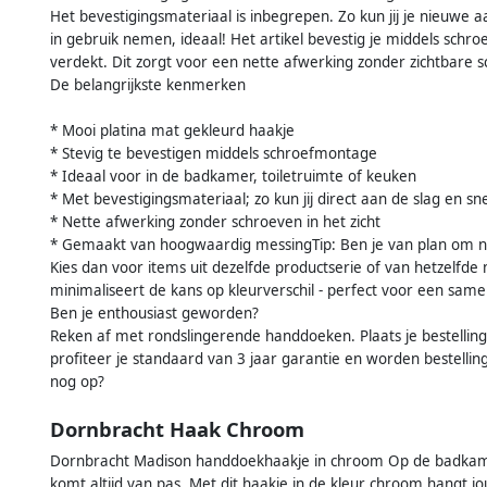
Het bevestigingsmateriaal is inbegrepen. Zo kun jij je nieuw
in gebruik nemen, ideaal! Het artikel bevestig je middels schr
verdekt. Dit zorgt voor een nette afwerking zonder zichtbare 
De belangrijkste kenmerken
* Mooi platina mat gekleurd haakje
* Stevig te bevestigen middels schroefmontage
* Ideaal voor in de badkamer, toiletruimte of keuken
* Met bevestigingsmateriaal; zo kun jij direct aan de slag en s
* Nette afwerking zonder schroeven in het zicht
* Gemaakt van hoogwaardig messingTip: Ben je van plan om no
Kies dan voor items uit dezelfde productserie of van hetzelfde 
minimaliseert de kans op kleurverschil - perfect voor een sa
Ben je enthousiast geworden?
Reken af met rondslingerende handdoeken. Plaats je bestelling
profiteer je standaard van 3 jaar garantie en worden bestellin
nog op?
Dornbracht Haak Chroom
Dornbracht Madison handdoekhaakje in chroom Op de badkamer,
komt altijd van pas. Met dit haakje in de kleur chroom hangt 