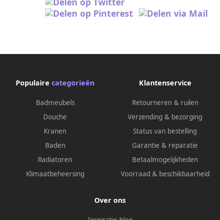
Populaire
categorieën
Klantenservice
Badmeubels
Retourneren & ruilen
Douche
Verzending & bezorging
Kranen
Status van bestelling
Baden
Garantie & reparatie
Radiatoren
Betaalmogelijkheden
Klimaatbeheersing
Voorraad & beschikbaarheid
Over ons