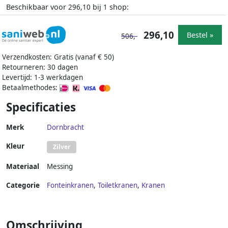
Beschikbaar voor
bij
shop:
296,10
1
296,10
Bestel »
506,-
Verzendkosten: Gratis (vanaf € 50)
Retourneren: 30 dagen
Levertijd: 1-3 werkdagen
Betaalmethodes:
Specificaties
Merk
Dornbracht
Kleur
Zilver
Materiaal
Messing
Categorie
Fonteinkranen
,
Toiletkranen
,
Kranen
Omschrijving