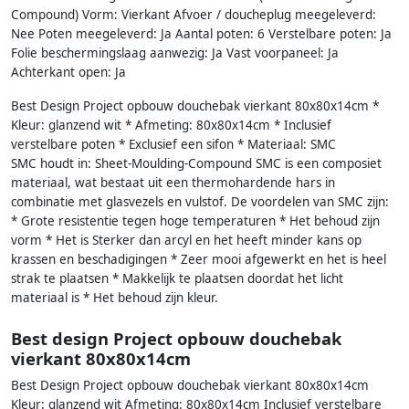
Compound) Vorm: Vierkant Afvoer / doucheplug meegeleverd:
Nee Poten meegeleverd: Ja Aantal poten: 6 Verstelbare poten: Ja
Folie beschermingslaag aanwezig: Ja Vast voorpaneel: Ja
Achterkant open: Ja
Best Design Project opbouw douchebak vierkant 80x80x14cm *
Kleur: glanzend wit * Afmeting: 80x80x14cm * Inclusief
verstelbare poten * Exclusief een sifon * Materiaal: SMC
SMC houdt in: Sheet-Moulding-Compound SMC is een composiet
materiaal, wat bestaat uit een thermohardende hars in
combinatie met glasvezels en vulstof. De voordelen van SMC zijn:
* Grote resistentie tegen hoge temperaturen * Het behoud zijn
vorm * Het is Sterker dan arcyl en het heeft minder kans op
krassen en beschadigingen * Zeer mooi afgewerkt en het is heel
strak te plaatsen * Makkelijk te plaatsen doordat het licht
materiaal is * Het behoud zijn kleur.
Best design Project opbouw douchebak
vierkant 80x80x14cm
Best Design Project opbouw douchebak vierkant 80x80x14cm
Kleur: glanzend wit Afmeting: 80x80x14cm Inclusief verstelbare