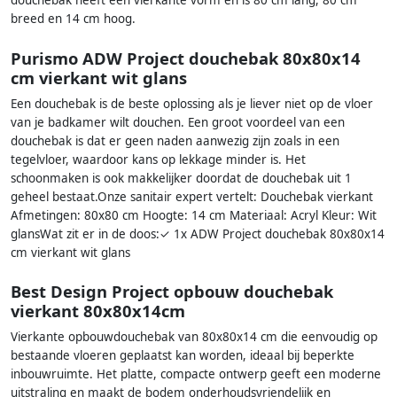
douchebak heeft een vierkante vorm en is 80 cm lang, 80 cm
breed en 14 cm hoog.
Purismo ADW Project douchebak 80x80x14
cm vierkant wit glans
Een douchebak is de beste oplossing als je liever niet op de vloer
van je badkamer wilt douchen. Een groot voordeel van een
douchebak is dat er geen naden aanwezig zijn zoals in een
tegelvloer, waardoor kans op lekkage minder is. Het
schoonmaken is ook makkelijker doordat de douchebak uit 1
geheel bestaat.Onze sanitair expert vertelt: Douchebak vierkant
Afmetingen: 80x80 cm Hoogte: 14 cm Materiaal: Acryl Kleur: Wit
glansWat zit er in de doos:✓ 1x ADW Project douchebak 80x80x14
cm vierkant wit glans
Best Design Project opbouw douchebak
vierkant 80x80x14cm
Vierkante opbouwdouchebak van 80x80x14 cm die eenvoudig op
bestaande vloeren geplaatst kan worden, ideaal bij beperkte
inbouwruimte. Het platte, compacte ontwerp geeft een moderne
uitstraling en maakt de bodem onderhoudsvriendelijk en