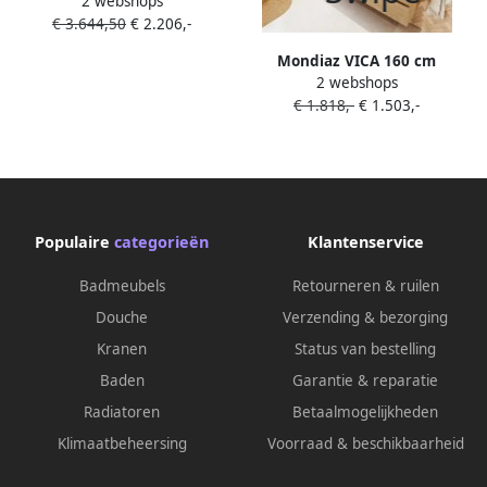
2 webshops
Horizon Hangend
€ 3.644,50
€ 2.206,-
120x40x40cm MDF Mat Wit
Softclose Greeploos
Mondiaz VICA 160 cm
2 webshops
badmeubel onderkast
€ 1.818,-
€ 1.503,-
Washed Oak 4 lades.
Wastafel CLOUD dubbel 2
kraangaten kleur Talc.
Populaire
categorieën
Klantenservice
Badmeubels
Retourneren & ruilen
Douche
Verzending & bezorging
Kranen
Status van bestelling
Baden
Garantie & reparatie
Radiatoren
Betaalmogelijkheden
Klimaatbeheersing
Voorraad & beschikbaarheid