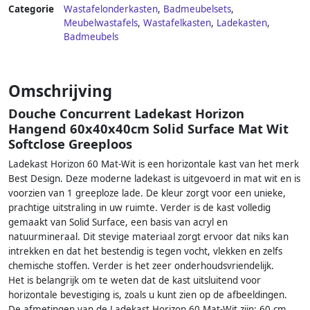
Categorie
Wastafelonderkasten
,
Badmeubelsets
,
Meubelwastafels
,
Wastafelkasten
,
Ladekasten
,
Badmeubels
Omschrijving
Douche Concurrent Ladekast Horizon
Hangend 60x40x40cm Solid Surface Mat Wit
Softclose Greeploos
Ladekast Horizon 60 Mat-Wit is een horizontale kast van het merk
Best Design. Deze moderne ladekast is uitgevoerd in mat wit en is
voorzien van 1 greeploze lade. De kleur zorgt voor een unieke,
prachtige uitstraling in uw ruimte. Verder is de kast volledig
gemaakt van Solid Surface, een basis van acryl en
natuurmineraal. Dit stevige materiaal zorgt ervoor dat niks kan
intrekken en dat het bestendig is tegen vocht, vlekken en zelfs
chemische stoffen. Verder is het zeer onderhoudsvriendelijk.
Het is belangrijk om te weten dat de kast uitsluitend voor
horizontale bevestiging is, zoals u kunt zien op de afbeeldingen.
De afmetingen van de Ladekast Horizon 60 Mat-Wit zijn: 60 cm