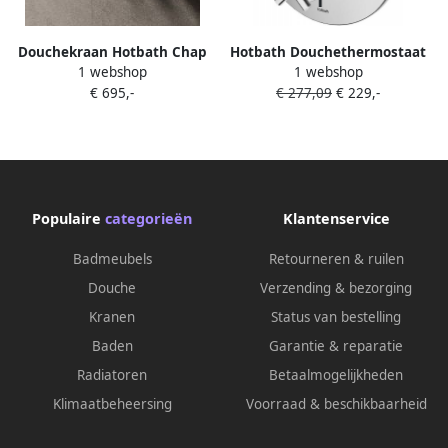
Douchekraan Hotbath Chap
Hotbath Douchethermostaat
1 webshop
1 webshop
Inbouw Thermostatisch
Chap Inbouw 2-weg
€ 695,-
€ 277,09
€ 229,-
Horizontaal Rond Glans
Kruisgreep Chroom (excl.
Chroom 3 Greeps 2 weg
inbouwdeel) OP=OP
Omstelling
Populaire
categorieën
Klantenservice
Badmeubels
Retourneren & ruilen
Douche
Verzending & bezorging
Kranen
Status van bestelling
Baden
Garantie & reparatie
Radiatoren
Betaalmogelijkheden
Klimaatbeheersing
Voorraad & beschikbaarheid