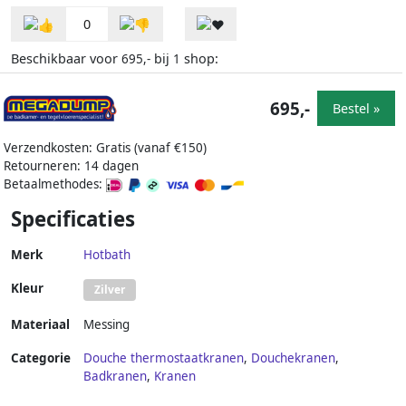
0
Beschikbaar voor
bij
shop:
695,-
1
695,-
Bestel »
Verzendkosten: Gratis (vanaf €150)
Retourneren: 14 dagen
Betaalmethodes:
Specificaties
Merk
Hotbath
Kleur
Zilver
Materiaal
Messing
Categorie
Douche thermostaatkranen
,
Douchekranen
,
Badkranen
,
Kranen