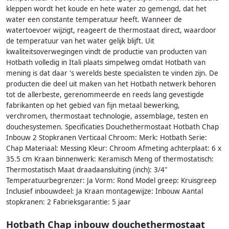
kleppen wordt het koude en hete water zo gemengd, dat het
water een constante temperatuur heeft. Wanneer de
watertoevoer wijzigt, reageert de thermostaat direct, waardoor
de temperatuur van het water gelijk blijft. Uit
kwaliteitsoverwegingen vindt de productie van producten van
Hotbath volledig in Itali plaats simpelweg omdat Hotbath van
mening is dat daar 's werelds beste specialisten te vinden zijn. De
producten die deel uit maken van het Hotbath netwerk behoren
tot de allerbeste, gerenommeerde en reeds lang gevestigde
fabrikanten op het gebied van fijn metaal bewerking,
verchromen, thermostaat technologie, assemblage, testen en
douchesystemen. Specificaties Douchethermostaat Hotbath Chap
Inbouw 2 Stopkranen Verticaal Chroom: Merk: Hotbath Serie:
Chap Materiaal: Messing Kleur: Chroom Afmeting achterplaat: 6 x
35.5 cm Kraan binnenwerk: Keramisch Meng of thermostatisch:
Thermostatisch Maat draadaansluiting (inch): 3/4"
Temperatuurbegrenzer: Ja Vorm: Rond Model greep: Kruisgreep
Inclusief inbouwdeel: Ja Kraan montagewijze: Inbouw Aantal
stopkranen: 2 Fabrieksgarantie: 5 jaar
Hotbath Chap inbouw douchethermostaat